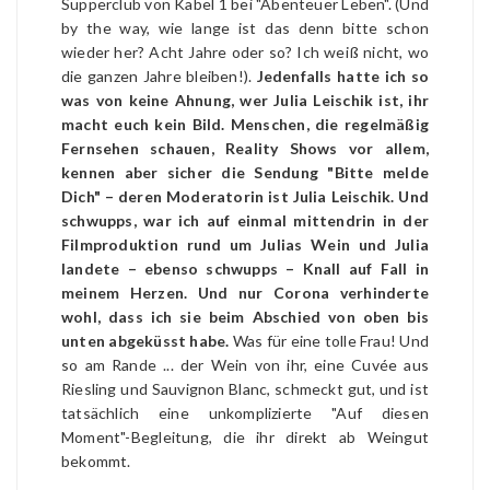
Supperclub von Kabel 1 bei "Abenteuer Leben". (Und
by the way, wie lange ist das denn bitte schon
wieder her? Acht Jahre oder so? Ich weiß nicht, wo
die ganzen Jahre bleiben!).
Jedenfalls hatte ich so
was von keine Ahnung, wer Julia Leischik ist, ihr
macht euch kein Bild. Menschen, die regelmäßig
Fernsehen schauen, Reality Shows vor allem,
kennen aber sicher die Sendung "Bitte melde
Dich" – deren Moderatorin ist Julia Leischik. Und
schwupps, war ich auf einmal mittendrin in der
Filmproduktion rund um Julias Wein und Julia
landete – ebenso schwupps – Knall auf Fall in
meinem Herzen. Und nur Corona verhinderte
wohl, dass ich sie beim Abschied von oben bis
unten abgeküsst habe.
Was für eine tolle Frau! Und
so am Rande ... der Wein von ihr, eine Cuvée aus
Riesling und Sauvignon Blanc, schmeckt gut, und ist
tatsächlich eine unkomplizierte "Auf diesen
Moment"-Begleitung, die ihr direkt ab Weingut
bekommt.