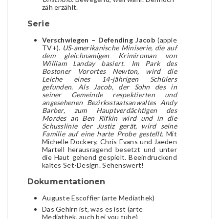
zäh erzählt.
Serie
Verschwiegen – Defending Jacob
(apple
TV+).
US-amerikanische Miniserie, die auf
dem gleichnamigen Krimiroman von
William Landay basiert. Im Park des
Bostoner Vorortes Newton, wird die
Leiche eines 14-jährigen Schülers
gefunden. Als Jacob, der Sohn des in
seiner Gemeinde respektierten und
angesehenen Bezirksstaatsanwaltes Andy
Barber, zum Hauptverdächtigen des
Mordes an Ben Rifkin wird und in die
Schusslinie der Justiz gerät, wird seine
Familie auf eine harte Probe gestellt.
Mit
Michelle Dockery, Chris Evans und Jaeden
Martell herausragend besetzt und unter
die Haut gehend gespielt. Beeindruckend
kaltes Set-Design. Sehenswert!
Dokumentationen
Auguste Escoffier (arte Mediathek)
Das Gehirn ist, was es isst (arte
Mediathek, auch bei you tube)