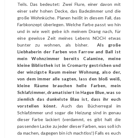
Teils. Das bedeutet: Zwei Flure, einer davon mit
einer sehr hohen Decke, das Badezimmer und die
große Wohnküche. Planen heißt in diesem Fall, das
Farbkonzept überlegen. Welche Farbe passt wo hin
und in wie weit gebe ich meinem Drang nach, für
eine gewisse Zeit meines Lebens NOCH etwas
bunter zu wohnen, als bisher.
Als große
Liebhaberin der Farben von Farrow and Ball ist
mein Wohnzimmer bereits Calamine, meine
kleine Bibliothek ist in Cromarty gestrichen und
der winzigste Raum meiner Wohnung, also der,
von dem immer alle sagten, lass den bloß weiß,
kleine Räume brauchen helle Farben, mein
Schlafzimmer, dramatisiert in Hague Blue, was so
ziemlich das dunkelste Blau ist, dass ihr euch
vorstellen könnt.
Auch das Bücherregal im
Schlafzimmer und sogar die Heizung sind in genau
dieser Farbe lackiert (verdammt, es gibt halt die
passenden Lacke zu jeder dieser Farben, was soll ich
da machen, dagegen bin ich machtlos!) Falls es euch