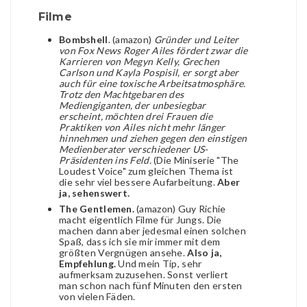
Filme
Bombshell
. (amazon)
Gründer und Leiter
von Fox News Roger Ailes fördert zwar die
Karrieren von Megyn Kelly, Grechen
Carlson und Kayla Pospisil, er sorgt aber
auch für eine toxische Arbeitsatmosphäre.
Trotz den Machtgebaren des
Mediengiganten, der unbesiegbar
erscheint, möchten drei Frauen die
Praktiken von Ailes nicht mehr länger
hinnehmen und ziehen gegen den einstigen
Medienberater verschiedener US-
Präsidenten ins Feld.
(Die Miniserie "The
Loudest Voice" zum gleichen Thema ist
die sehr viel bessere Aufarbeitung.
Aber
ja, sehenswert.
The Gentlemen.
(amazon) Guy Richie
macht eigentlich Filme für Jungs. Die
machen dann aber jedesmal einen solchen
Spaß, dass ich sie mir immer mit dem
größten Vergnügen ansehe.
Also ja,
Empfehlung.
Und mein Tip, sehr
aufmerksam zuzusehen. Sonst verliert
man schon nach fünf Minuten den ersten
von vielen Fäden.