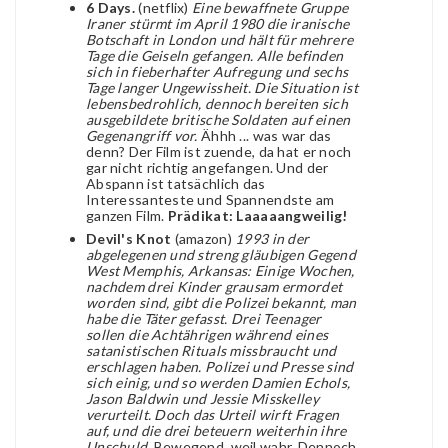
6 Days.
(netflix)
Eine bewaffnete Gruppe
Iraner stürmt im April 1980 die iranische
Botschaft in London und hält für mehrere
Tage die Geiseln gefangen. Alle befinden
sich in fieberhafter Aufregung und sechs
Tage langer Ungewissheit. Die Situation ist
lebensbedrohlich, dennoch bereiten sich
ausgebildete britische Soldaten auf einen
Gegenangriff vor.
Ähhh ... was war das
denn? Der Film ist zuende, da hat er noch
gar nicht richtig angefangen. Und der
Abspann ist tatsächlich das
Interessanteste und Spannendste am
ganzen Film.
Prädikat: Laaaaangweilig!
Devil's Knot
(amazon)
1993 in der
abgelegenen und streng gläubigen Gegend
West Memphis, Arkansas: Einige Wochen,
nachdem drei Kinder grausam ermordet
worden sind, gibt die Polizei bekannt, man
habe die Täter gefasst. Drei Teenager
sollen die Achtährigen während eines
satanistischen Rituals missbraucht und
erschlagen haben. Polizei und Presse sind
sich einig, und so werden Damien Echols,
Jason Baldwin und Jessie Misskelley
verurteilt. Doch das Urteil wirft Fragen
auf, und die drei beteuern weiterhin ihre
Unschuld.
Bewegend, weil wahr. Dennoch