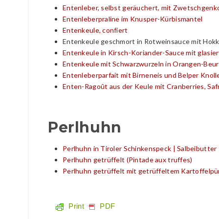
Entenleber, selbst geräuchert, mit Zwetschgen
Entenleberpraline im Knusper-Kürbismantel
Entenkeule, confiert
Entenkeule geschmort in Rotweinsauce mit Hokk
Entenkeule in Kirsch-Koriander-Sauce mit glasie
Entenkeule mit Schwarzwurzeln in Orangen-Beur
Entenleberparfait mit Birneneis und Belper Knoll
Enten-Ragoût aus der Keule mit Cranberries, Saf
Perlhuhn
Perlhuhn in Tiroler Schinkenspeck | Salbeibutter
Perlhuhn getrüffelt (Pintade aux truffes)
Perlhuhn getrüffelt mit getrüffeltem Kartoffelp
Print
PDF