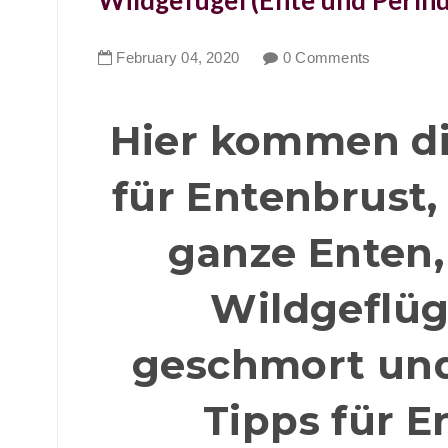
Wildgefügel (Ente und Perlh
February
04
,
2020
0 Comments
Hier kommen di
für Entenbrust
ganze Enten,
Wildgeflüg
geschmort und
Tipps für E