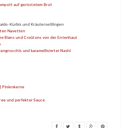
kompott auf geröstetem Brot
aido-Kürbis und Kräuterseitlingen
rten Navetten
re Blanc und Croûtons von der Entenhaut
e
rangnocchis und karamellisierter Nashi
 | Pinienkerne
üree und perfekter Sauce