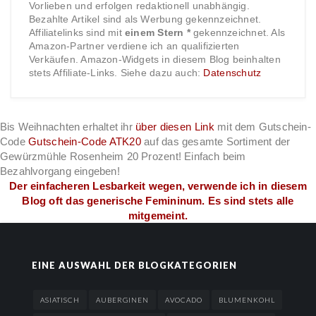
Vorlieben und erfolgen redaktionell unabhängig.
Bezahlte Artikel sind als Werbung gekennzeichnet.
Affiliatelinks sind mit
einem Stern *
gekennzeichnet. Als
Amazon-Partner verdiene ich an qualifizierten
Verkäufen. Amazon-Widgets in diesem Blog beinhalten
stets Affiliate-Links. Siehe dazu auch:
Datenschutz
Bis Weihnachten erhaltet ihr
über diesen Link
mit dem Gutschein-
Code
Gutschein-Code ATK20
auf das gesamte Sortiment der
Gewürzmühle Rosenheim 20 Prozent! Einfach beim
Bezahlvorgang eingeben!
Der einfacheren Lesbarkeit wegen, verwende ich in diesem
Blog oft das generische Femininum. Es sind stets alle
mitgemeint.
EINE AUSWAHL DER BLOGKATEGORIEN
ASIATISCH
AUBERGINEN
AVOCADO
BLUMENKOHL