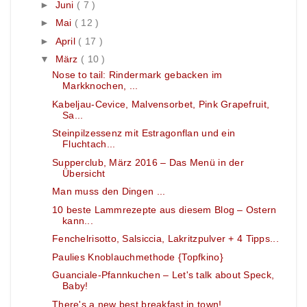
►
Juni
( 7 )
►
Mai
( 12 )
►
April
( 17 )
▼
März
( 10 )
Nose to tail: Rindermark gebacken im
Markknochen, ...
Kabeljau-Cevice, Malvensorbet, Pink Grapefruit,
Sa...
Steinpilzessenz mit Estragonflan und ein
Fluchtach...
Supperclub, März 2016 – Das Menü in der
Übersicht
Man muss den Dingen ...
10 beste Lammrezepte aus diesem Blog – Ostern
kann...
Fenchelrisotto, Salsiccia, Lakritzpulver + 4 Tipps...
Paulies Knoblauchmethode {Topfkino}
Guanciale-Pfannkuchen – Let's talk about Speck,
Baby!
There's a new best breakfast in town!