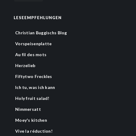
LESEEMPFEHLUNGEN
Christian Buggischs Blog
Vorspeisenplatte
Au fil des mots
Herzelieb
Fiftytwo Freckles
Ich tu, was ich kann
Holy fruit salad!
Nimmersatt
Moey's kitchen
Vive la réduction!