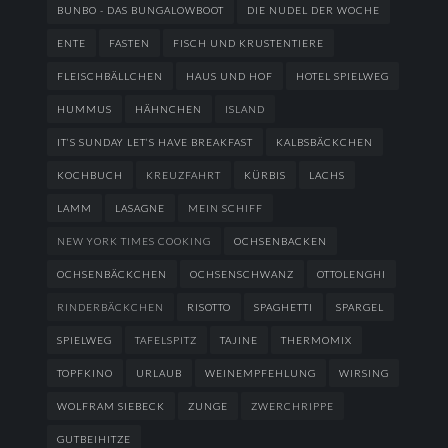
BUNBO - DAS BUNGALOWBOOT
DIE NUDEL DER WOCHE
ENTE
FASTEN
FISCH UND KRUSTENTIERE
FLEISCHBÄLLCHEN
HAUS UND HOF
HOTEL SPIELWEG
HUMMUS
HÄHNCHEN
ISLAND
IT’S SUNDAY LET’S HAVE BREAKFAST
KALBSBÄCKCHEN
KOCHBUCH
KREUZFAHRT
KÜRBIS
LACHS
LAMM
LASAGNE
MEIN SCHIFF
NEW YORK TIMES COOKING
OCHSENBACKEN
OCHSENBÄCKCHEN
OCHSENSCHWANZ
OTTOLENGHI
RINDERBÄCKCHEN
RISOTTO
SPAGHETTI
SPARGEL
SPIELWEG
TAFELSPITZ
TAJINE
THERMOMIX
TOPFKINO
URLAUB
WEINEMPFEHLUNG
WIRSING
WOLFRAM SIEBECK
ZUNGE
ZWERCHRIPPE
GUTBEIHITZE