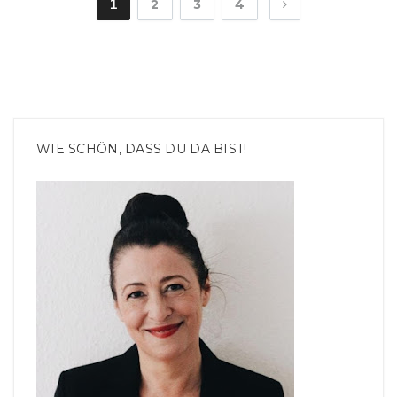
1
2
3
4
WIE SCHÖN, DASS DU DA BIST!