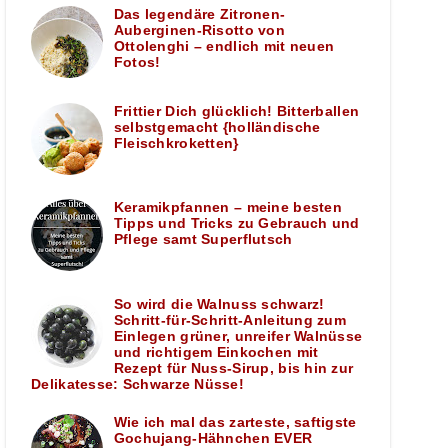
Das legendäre Zitronen-
Auberginen-Risotto von
Ottolenghi – endlich mit neuen
Fotos!
Frittier Dich glücklich! Bitterballen
selbstgemacht {holländische
Fleischkroketten}
Keramikpfannen – meine besten
Tipps und Tricks zu Gebrauch und
Pflege samt Superflutsch
So wird die Walnuss schwarz!
Schritt-für-Schritt-Anleitung zum
Einlegen grüner, unreifer Walnüsse
und richtigem Einkochen mit
Rezept für Nuss-Sirup, bis hin zur
Delikatesse: Schwarze Nüsse!
Wie ich mal das zarteste, saftigste
Gochujang-Hähnchen EVER