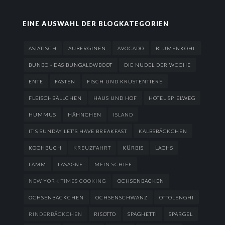
EINE AUSWAHL DER BLOGKATEGORIEN
ASIATISCH
AUBERGINEN
AVOCADO
BLUMENKOHL
BUNBO - DAS BUNGALOWBOOT
DIE NUDEL DER WOCHE
ENTE
FASTEN
FISCH UND KRUSTENTIERE
FLEISCHBÄLLCHEN
HAUS UND HOF
HOTEL SPIELWEG
HUMMUS
HÄHNCHEN
ISLAND
IT’S SUNDAY LET’S HAVE BREAKFAST
KALBSBÄCKCHEN
KOCHBUCH
KREUZFAHRT
KÜRBIS
LACHS
LAMM
LASAGNE
MEIN SCHIFF
NEW YORK TIMES COOKING
OCHSENBACKEN
OCHSENBÄCKCHEN
OCHSENSCHWANZ
OTTOLENGHI
RINDERBÄCKCHEN
RISOTTO
SPAGHETTI
SPARGEL