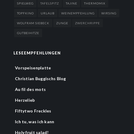
SPIELWEG
TAFELSPITZ
TAJINE
THERMOMIX
TOPFKINO
URLAUB
WEINEMPFEHLUNG
WIRSING
WOLFRAM SIEBECK
ZUNGE
ZWERCHRIPPE
GUTBEIHITZE
LESEEMPFEHLUNGEN
Vorspeisenplatte
Christian Buggischs Blog
Au fil des mots
Herzelieb
Fiftytwo Freckles
Ich tu, was ich kann
Holy fruit salad!