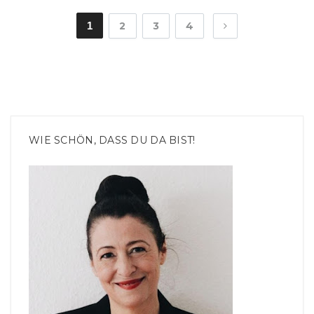
1
2
3
4
WIE SCHÖN, DASS DU DA BIST!