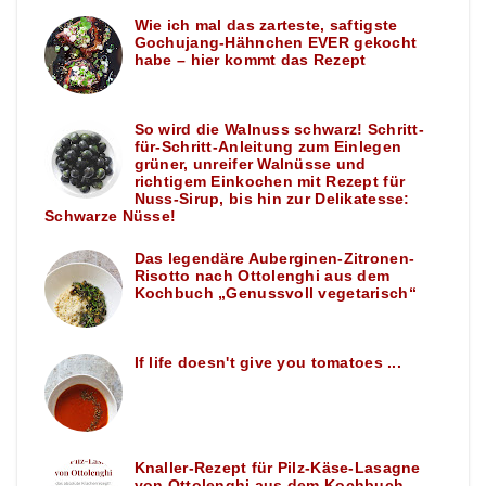
Wie ich mal das zarteste, saftigste
Gochujang-Hähnchen EVER gekocht
habe – hier kommt das Rezept
So wird die Walnuss schwarz! Schritt-
für-Schritt-Anleitung zum Einlegen
grüner, unreifer Walnüsse und
richtigem Einkochen mit Rezept für
Nuss-Sirup, bis hin zur Delikatesse:
Schwarze Nüsse!
Das legendäre Auberginen-Zitronen-
Risotto nach Ottolenghi aus dem
Kochbuch „Genussvoll vegetarisch“
If life doesn't give you tomatoes ...
Knaller-Rezept für Pilz-Käse-Lasagne
von Ottolenghi aus dem Kochbuch