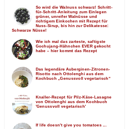
So wird die Walnuss schwarz! Schritt-
für-Schritt-Anleitung zum Einlegen
grüner, unreifer Walnüsse und
richtigem Einkochen mit Rezept für
Nuss-Sirup, bis hin zur Delikatesse:
Schwarze Nüsse!
Wie ich mal das zarteste, saftigste
Gochujang-Hähnchen EVER gekocht
habe – hier kommt das Rezept
Das legendäre Auberginen-Zitronen-
Risotto nach Ottolenghi aus dem
Kochbuch „Genussvoll vegetarisch“
Knaller-Rezept für Pilz-Käse-Lasagne
von Ottolenghi aus dem Kochbuch
'Genussvoll vegetarisch'
If life doesn't give you tomatoes ...