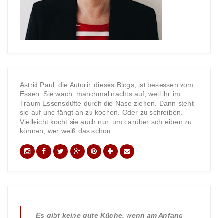
Astrid Paul, die Autorin dieses Blogs, ist besessen vom
Essen. Sie wacht manchmal nachts auf, weil ihr im
Traum Essensdüfte durch die Nase ziehen. Dann steht
sie auf und fängt an zu kochen. Oder zu schreiben.
Vielleicht kocht sie auch nur, um darüber schreiben zu
können, wer weiß das schon...
Es gibt keine gute Küche, wenn am Anfang