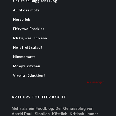
Christian Buggischs Blog
Au fil des mots
Herzelieb
Fiftytwo Freckles
Ich tu, was ich kann
Holy fruit salad!
Nimmersatt
Moey's kitchen
Vive la réduction!
Alle anzeigen
ARTHURS TOCHTER KOCHT
Mehr als ein Foodblog. Der Genussblog von
Astrid Paul. Sinnlich. Köstlich. Kritisch. Immer