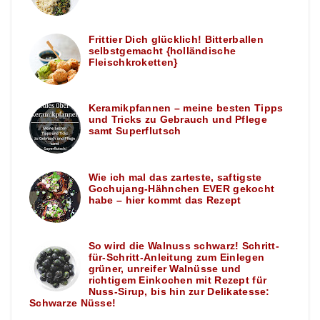
Frittier Dich glücklich! Bitterballen
selbstgemacht {holländische
Fleischkroketten}
Keramikpfannen – meine besten Tipps
und Tricks zu Gebrauch und Pflege
samt Superflutsch
Wie ich mal das zarteste, saftigste
Gochujang-Hähnchen EVER gekocht
habe – hier kommt das Rezept
So wird die Walnuss schwarz! Schritt-
für-Schritt-Anleitung zum Einlegen
grüner, unreifer Walnüsse und
richtigem Einkochen mit Rezept für
Nuss-Sirup, bis hin zur Delikatesse:
Schwarze Nüsse!