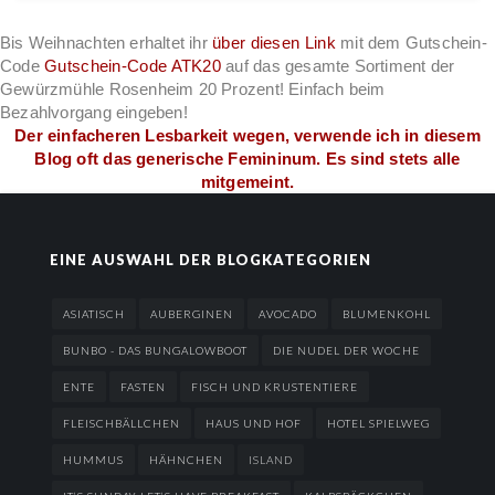
Bis Weihnachten erhaltet ihr
über diesen Link
mit dem Gutschein-
Code
Gutschein-Code ATK20
auf das gesamte Sortiment der
Gewürzmühle Rosenheim 20 Prozent! Einfach beim
Bezahlvorgang eingeben!
Der einfacheren Lesbarkeit wegen, verwende ich in diesem
Blog oft das generische Femininum. Es sind stets alle
mitgemeint.
EINE AUSWAHL DER BLOGKATEGORIEN
ASIATISCH
AUBERGINEN
AVOCADO
BLUMENKOHL
BUNBO - DAS BUNGALOWBOOT
DIE NUDEL DER WOCHE
ENTE
FASTEN
FISCH UND KRUSTENTIERE
FLEISCHBÄLLCHEN
HAUS UND HOF
HOTEL SPIELWEG
HUMMUS
HÄHNCHEN
ISLAND