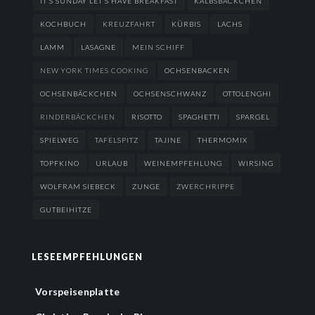
IT’S SUNDAY LET’S HAVE BREAKFAST
KALBSBÄCKCHEN
KOCHBUCH
KREUZFAHRT
KÜRBIS
LACHS
LAMM
LASAGNE
MEIN SCHIFF
NEW YORK TIMES COOKING
OCHSENBACKEN
OCHSENBÄCKCHEN
OCHSENSCHWANZ
OTTOLENGHI
RINDERBÄCKCHEN
RISOTTO
SPAGHETTI
SPARGEL
SPIELWEG
TAFELSPITZ
TAJINE
THERMOMIX
TOPFKINO
URLAUB
WEINEMPFEHLUNG
WIRSING
WOLFRAM SIEBECK
ZUNGE
ZWERCHRIPPE
GUTBEIHITZE
LESEEMPFEHLUNGEN
Vorspeisenplatte