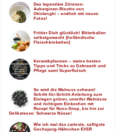
Das legendäre Zitronen-
Auberginen-Risotto von
Ottolenghi – endlich mit neuen
Fotos!
Frittier Dich glücklich! Bitterballen
selbstgemacht {holländische
Fleischkroketten}
Keramikpfannen – meine besten
Tipps und Tricks zu Gebrauch und
Pflege samt Superflutsch
So wird die Walnuss schwarz!
Schritt-für-Schritt-Anleitung zum
Einlegen grüner, unreifer Walnüsse
und richtigem Einkochen mit
Rezept für Nuss-Sirup, bis hin zur
Delikatesse: Schwarze Nüsse!
Wie ich mal das zarteste, saftigste
Gochujang-Hähnchen EVER