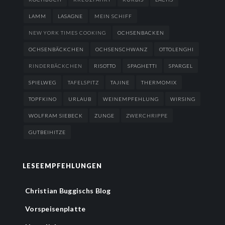
LAMM
LASAGNE
MEIN SCHIFF
NEW YORK TIMES COOKING
OCHSENBACKEN
OCHSENBÄCKCHEN
OCHSENSCHWANZ
OTTOLENGHI
RINDERBÄCKCHEN
RISOTTO
SPAGHETTI
SPARGEL
SPIELWEG
TAFELSPITZ
TAJINE
THERMOMIX
TOPFKINO
URLAUB
WEINEMPFEHLUNG
WIRSING
WOLFRAM SIEBECK
ZUNGE
ZWERCHRIPPE
GUTBEIHITZE
LESEEMPFEHLUNGEN
Christian Buggischs Blog
Vorspeisenplatte