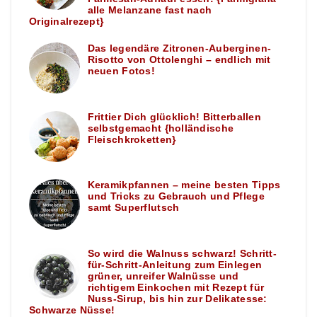
alle Melanzane fast nach
Originalrezept}
Das legendäre Zitronen-Auberginen-
Risotto von Ottolenghi – endlich mit
neuen Fotos!
Frittier Dich glücklich! Bitterballen
selbstgemacht {holländische
Fleischkroketten}
Keramikpfannen – meine besten Tipps
und Tricks zu Gebrauch und Pflege
samt Superflutsch
So wird die Walnuss schwarz! Schritt-
für-Schritt-Anleitung zum Einlegen
grüner, unreifer Walnüsse und
richtigem Einkochen mit Rezept für
Nuss-Sirup, bis hin zur Delikatesse:
Schwarze Nüsse!