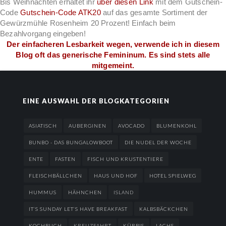
Bis Weihnachten erhaltet ihr
über diesen Link
mit dem Gutschein-
Code
Gutschein-Code ATK20
auf das gesamte Sortiment der
Gewürzmühle Rosenheim 20 Prozent! Einfach beim
Bezahlvorgang eingeben!
Der einfacheren Lesbarkeit wegen, verwende ich in diesem
Blog oft das generische Femininum. Es sind stets alle
mitgemeint.
EINE AUSWAHL DER BLOGKATEGORIEN
ASIATISCH
AUBERGINEN
AVOCADO
BLUMENKOHL
BUNBO - DAS BUNGALOWBOOT
DIE NUDEL DER WOCHE
ENTE
FASTEN
FISCH UND KRUSTENTIERE
FLEISCHBÄLLCHEN
HAUS UND HOF
HOTEL SPIELWEG
HUMMUS
HÄHNCHEN
ISLAND
IT’S SUNDAY LET’S HAVE BREAKFAST
KALBSBÄCKCHEN
KOCHBUCH
KREUZFAHRT
KÜRBIS
LACHS