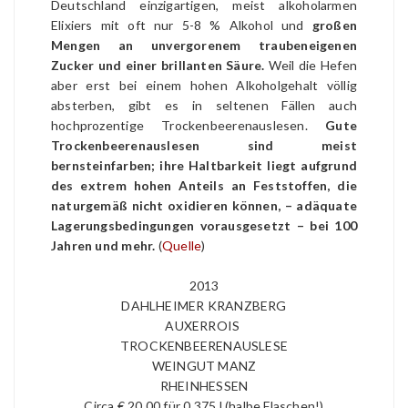
Deutschland einzigartigen, meist alkoholarmen
Elixiers mit oft nur 5-8 % Alkohol und
großen
Mengen an unvergorenem traubeneigenen
Zucker und einer brillanten Säure.
Weil die Hefen
aber erst bei einem hohen Alkoholgehalt völlig
absterben, gibt es in seltenen Fällen auch
hochprozentige Trockenbeerenauslesen.
Gute
Trockenbeerenauslesen sind meist
bernsteinfarben; ihre Haltbarkeit liegt aufgrund
des extrem hohen Anteils an Feststoffen, die
naturgemäß nicht oxidieren können, – adäquate
Lagerungsbedingungen vorausgesetzt – bei 100
Jahren und mehr.
(
Quelle
)
2013
DAHLHEIMER KRANZBERG
AUXERROIS
TROCKENBEERENAUSLESE
WEINGUT MANZ
RHEINHESSEN
Circa € 20,00 für 0,375 l (halbe Flaschen!)