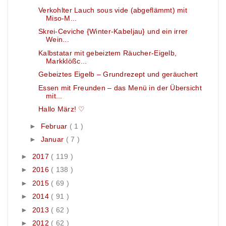
Verkohlter Lauch sous vide (abgeflämmt) mit
Miso-M...
Skrei-Ceviche {Winter-Kabeljau} und ein irrer
Wein...
Kalbstatar mit gebeiztem Räucher-Eigelb,
Markklößc...
Gebeiztes Eigelb – Grundrezept und geräuchert
Essen mit Freunden – das Menü in der Übersicht
mit...
Hallo März! ♡
►
Februar
( 1 )
►
Januar
( 7 )
►
2017
( 119 )
►
2016
( 138 )
►
2015
( 69 )
►
2014
( 91 )
►
2013
( 62 )
►
2012
( 62 )