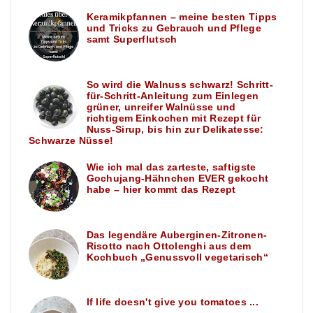
Keramikpfannen – meine besten Tipps
und Tricks zu Gebrauch und Pflege
samt Superflutsch
So wird die Walnuss schwarz! Schritt-
für-Schritt-Anleitung zum Einlegen
grüner, unreifer Walnüsse und
richtigem Einkochen mit Rezept für
Nuss-Sirup, bis hin zur Delikatesse:
Schwarze Nüsse!
Wie ich mal das zarteste, saftigste
Gochujang-Hähnchen EVER gekocht
habe – hier kommt das Rezept
Das legendäre Auberginen-Zitronen-
Risotto nach Ottolenghi aus dem
Kochbuch „Genussvoll vegetarisch“
If life doesn't give you tomatoes ...