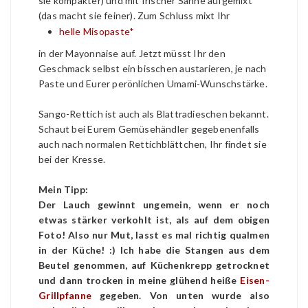
sie kompakter) und mit frischer Sahne aufgemixt
(das macht sie feiner). Zum Schluss mixt Ihr
helle Misopaste*
in der Mayonnaise auf. Jetzt müsst Ihr den
Geschmack selbst ein bisschen austarieren, je nach
Paste und Eurer perönlichen Umami-Wunschstärke.
Sango-Rettich ist auch als Blattradieschen bekannt.
Schaut bei Eurem Gemüsehändler gegebenenfalls
auch nach normalen Rettichblättchen, Ihr findet sie
bei der Kresse.
Mein Tipp:
Der Lauch gewinnt ungemein, wenn er noch
etwas stärker verkohlt ist, als auf dem obigen
Foto! Also nur Mut, lasst es mal richtig qualmen
in der Küche! :) Ich habe die Stangen aus dem
Beutel genommen, auf Küchenkrepp getrocknet
und dann trocken in meine glühend heiße
Eisen-
Grillpfanne
gegeben. Von unten wurde also