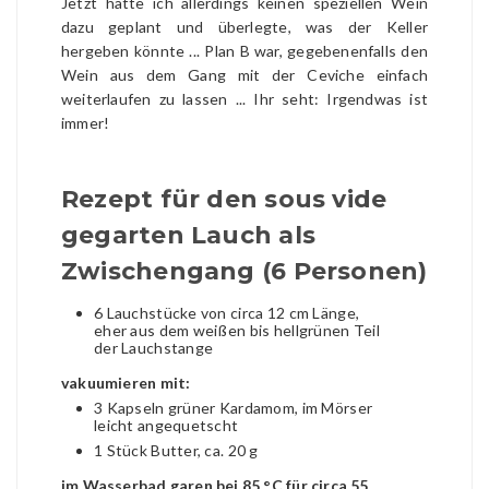
Jetzt hatte ich allerdings keinen speziellen Wein
dazu geplant und überlegte, was der Keller
hergeben könnte ... Plan B war, gegebenenfalls den
Wein aus dem Gang mit der Ceviche einfach
weiterlaufen zu lassen ... Ihr seht: Irgendwas ist
immer!
Rezept für den sous vide
gegarten Lauch als
Zwischengang (6 Personen)
6 Lauchstücke von circa 12 cm Länge,
eher aus dem weißen bis hellgrünen Teil
der Lauchstange
vakuumieren mit:
3 Kapseln grüner Kardamom, im Mörser
leicht angequetscht
1 Stück Butter, ca. 20 g
im Wasserbad garen bei 85 °C für circa 55