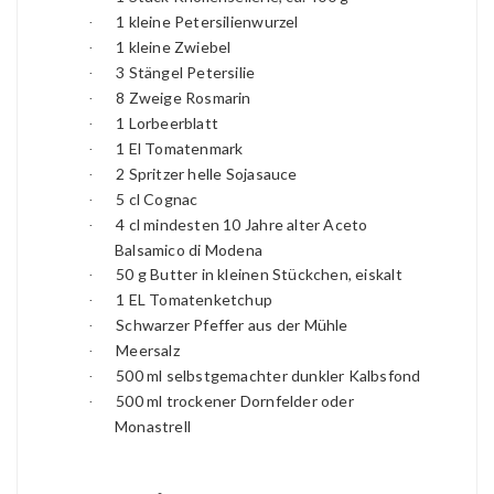
1 kleine Petersilienwurzel
·
1 kleine Zwiebel
·
3 Stängel Petersilie
·
8 Zweige Rosmarin
·
1 Lorbeerblatt
·
1 El Tomatenmark
·
2 Spritzer helle Sojasauce
·
5 cl Cognac
·
4 cl mindesten 10 Jahre alter Aceto
·
Balsamico di Modena
50 g Butter in kleinen Stückchen, eiskalt
·
1 EL Tomatenketchup
·
Schwarzer Pfeffer aus der Mühle
·
Meersalz
·
500 ml selbstgemachter dunkler Kalbsfond
·
500 ml trockener Dornfelder oder
·
Monastrell