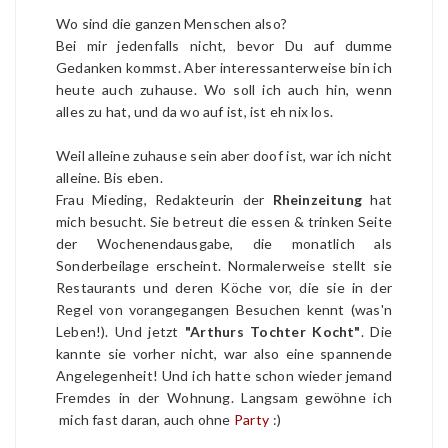
Wo sind die ganzen Menschen also?
Bei mir jedenfalls nicht, bevor Du auf dumme
Gedanken kommst. Aber interessanterweise bin ich
heute auch zuhause. Wo soll ich auch hin, wenn
alles zu hat, und da wo auf ist, ist eh nix los.
Weil alleine zuhause sein aber doof ist, war ich nicht
alleine. Bis eben.
Frau Mieding, Redakteurin der
Rheinzeitung
hat
mich besucht. Sie betreut die essen & trinken Seite
der Wochenendausgabe, die monatlich als
Sonderbeilage erscheint. Normalerweise stellt sie
Restaurants und deren Köche vor, die sie in der
Regel von vorangegangen Besuchen kennt (was'n
Leben!). Und jetzt
"Arthurs Tochter Kocht"
. Die
kannte sie vorher nicht, war also eine spannende
Angelegenheit! Und ich hatte schon wieder jemand
Fremdes in der Wohnung. Langsam gewöhne ich
mich fast daran, auch ohne
Party
:)