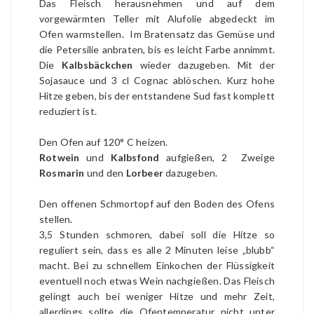
Das Fleisch herausnehmen und auf dem
vorgewärmten Teller mit Alufolie abgedeckt im
Ofen warmstellen. Im Bratensatz das Gemüse und
die Petersilie anbraten, bis es leicht Farbe annimmt.
Die
Kalbsbäckchen
wieder dazugeben. Mit der
Sojasauce und 3 cl Cognac ablöschen. Kurz hohe
Hitze geben, bis der entstandene Sud fast komplett
reduziert ist.
Den Ofen auf 120° C heizen.
Rotwein
und
Kalbsfond
aufgießen, 2 Zweige
Rosmarin
und den
Lorbeer
dazugeben.
Den offenen Schmortopf auf den Boden des Ofens
stellen.
3,5 Stunden schmoren, dabei soll die Hitze so
reguliert sein, dass es alle 2 Minuten leise „blubb“
macht. Bei zu schnellem Einkochen der Flüssigkeit
eventuell noch etwas Wein nachgießen. Das Fleisch
gelingt auch bei weniger Hitze und mehr Zeit,
allerdings sollte die Ofentemperatur nicht unter