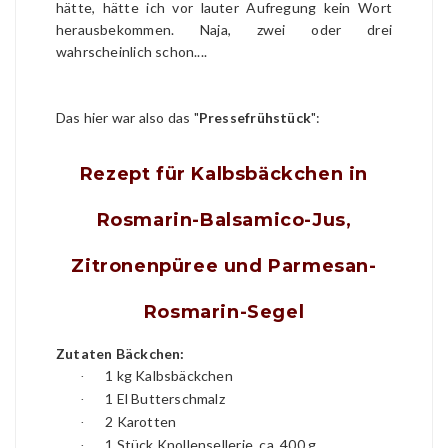
hätte, hätte ich vor lauter Aufregung kein Wort
herausbekommen. Naja, zwei oder drei
wahrscheinlich schon....
Das hier war also das "
Pressefrühstück
":
Rezept für Kalbsbäckchen in
Rosmarin-Balsamico-Jus,
Zitronenpüree und Parmesan-
Rosmarin-Segel
Zutaten Bäckchen:
1 kg Kalbsbäckchen
·
1 El Butterschmalz
·
2 Karotten
·
1 Stück Knollensellerie, ca. 400 g
·