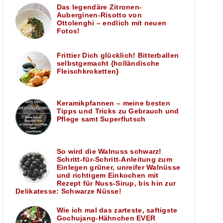
Das legendäre Zitronen-
Auberginen-Risotto von
Ottolenghi – endlich mit neuen
Fotos!
Frittier Dich glücklich! Bitterballen
selbstgemacht {holländische
Fleischkroketten}
Keramikpfannen – meine besten
Tipps und Tricks zu Gebrauch und
Pflege samt Superflutsch
So wird die Walnuss schwarz!
Schritt-für-Schritt-Anleitung zum
Einlegen grüner, unreifer Walnüsse
und richtigem Einkochen mit
Rezept für Nuss-Sirup, bis hin zur
Delikatesse: Schwarze Nüsse!
Wie ich mal das zarteste, saftigste
Gochujang-Hähnchen EVER