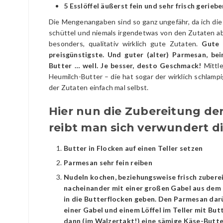
5 Esslöffel äußerst fein und sehr frisch gerie
Die Mengenangaben sind so ganz ungefähr, da ich die
schüttel und niemals irgendetwas von den Zutaten abw
besonders, qualitativ wirklich gute Zutaten.
Gute 
preisgünstigste. Und guter (alter) Parmesan, b
Butter … well. Je besser, desto Geschmack!
Mittle
Heumilch-Butter – die hat sogar der wirklich schlam
der Zutaten einfach mal selbst.
Hier nun die Zubereitung der
reibt man sich verwundert die
Butter in Flocken auf einen Teller setzen
Parmesan sehr fein reiben
Nudeln kochen, beziehungsweise frisch zuberei
nacheinander mit einer großen Gabel aus dem 
in die Butterflocken geben. Den Parmesan dar
einer Gabel und einem Löffel im Teller mit Bu
dann (im Walzertakt!) eine sämige Käse-Butte