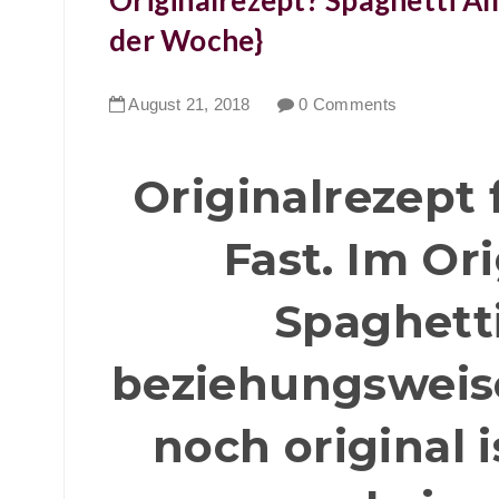
Originalrezept? Spaghetti Al
der Woche}
August
21
,
2018
0 Comments
Originalrezept 
Fast. Im Ori
Spaghetti
beziehungsweis
noch original 