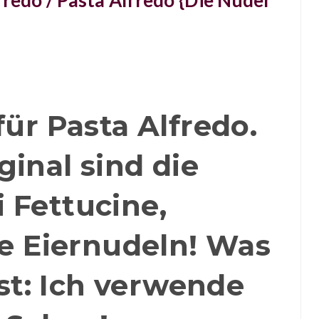
fredo / Pasta Alfredo {Die Nudel
für Pasta Alfredo.
ginal sind die
 Fettucine,
e Eiernudeln! Was
ist: Ich verwende