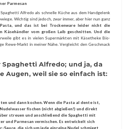
bener Parmesan
 Spaghetti Alfredo als schnelle Küche aus dem Handgelenk
iege. Wichtig sind jedoch, zwar immer, aber hier nun ganz
Pasta, und das ist bei Trockenware leider nicht die
eim Käsehändler vom großen Laib geschnitten. Und die
rweile gibt es in vielen Supermärkten mit Käsetheke Bio-
pige Rewe-Markt in meiner Nähe. Vergleicht den Geschmack
 Spaghetti Alfredo; und ja, da
 Augen, weil sie so einfach ist:
ten und dann kochen. Wenn die Pasta al dente ist,
Nudelwasser fischen (nicht abgießen!) und direkt
über streuen und anschließend die Spaghetti mit
tter und Parmesan vermischen. Es entwickelt sich
r-Sauce, die sich um jede einzelne Nudel schmiegt