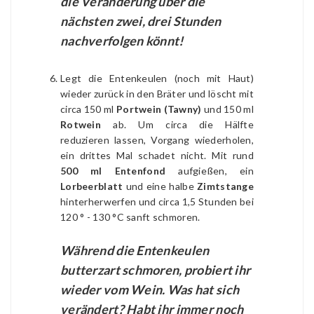
die Veränderung über die
nächsten zwei, drei Stunden
nachverfolgen könnt!
Legt die Entenkeulen (noch mit Haut)
wieder zurück in den Bräter und löscht mit
circa 150 ml
Portwein (Tawny)
und 150 ml
Rotwein
ab. Um circa die Hälfte
reduzieren lassen, Vorgang wiederholen,
ein drittes Mal schadet nicht. Mit rund
500 ml Entenfond
aufgießen, ein
Lorbeerblatt
und eine halbe
Zimtstange
hinterherwerfen und circa 1,5 Stunden bei
120 ° - 130 °C sanft schmoren.
Während die Entenkeulen
butterzart schmoren, probiert ihr
wieder vom Wein. Was hat sich
verändert? Habt ihr immer noch