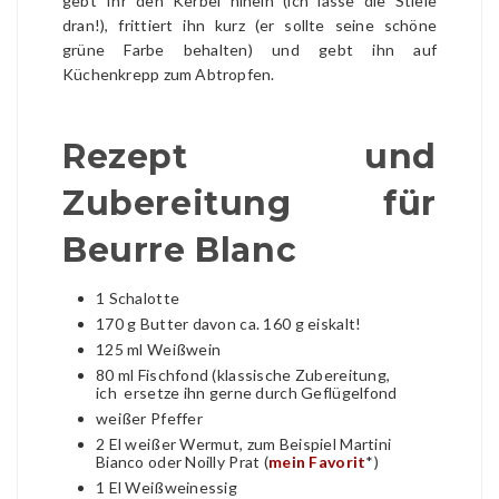
gebt Ihr den Kerbel hinein (ich lasse die Stiele
dran!), frittiert ihn kurz (er sollte seine schöne
grüne Farbe behalten) und gebt ihn auf
Küchenkrepp zum Abtropfen.
Rezept und
Zubereitung für
Beurre Blanc
1 Schalotte
170 g Butter davon ca. 160 g eiskalt!
125 ml Weißwein
80 ml Fischfond (klassische Zubereitung,
ich ersetze ihn gerne durch Geflügelfond
weißer Pfeffer
2 El weißer Wermut, zum Beispiel Martini
Bianco oder Noilly Prat (
mein Favorit
*)
1 El Weißweinessig