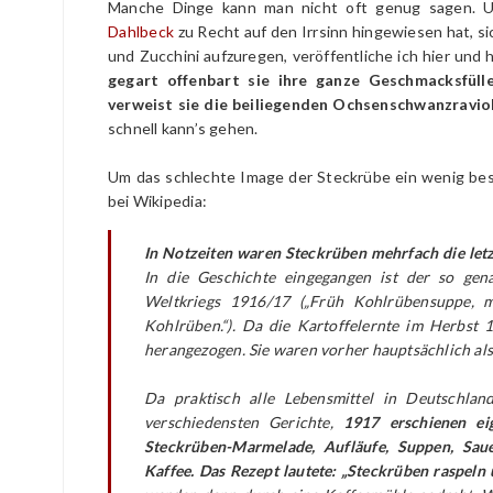
Manche Dinge kann man nicht oft genug sagen. 
Dahlbeck
zu Recht auf den Irrsinn hingewiesen hat, 
und Zucchini aufzuregen, veröffentliche ich hier und
gegart offenbart sie ihre ganze Geschmacksfül
verweist sie die beiliegenden Ochsenschwanzraviol
schnell kann’s gehen.
Um das schlechte Image der Steckrübe ein wenig bess
bei Wikipedia:
In Notzeiten waren Steckrüben mehrfach die letz
In die Geschichte eingegangen ist der so ge
Weltkriegs 1916/17 („Früh Kohlrübensuppe, 
Kohlrüben.“). Da die Kartoffelernte im Herbst 
herangezogen. Sie waren vorher hauptsächlich al
Da praktisch alle Lebensmittel in Deutschlan
verschiedensten Gerichte,
1917 erschienen ei
Steckrüben-Marmelade, Aufläufe, Suppen, Sau
Kaffee. Das Rezept lautete: „Steckrüben raspeln