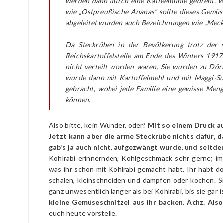
werden dann durch eine Kaffeemühle gedreht. W
wie „Ostpreußische Ananas“ sollte dieses Gemü
abgeleitet wurden auch Bezeichnungen wie „Meck
Da Steckrüben in der Bevölkerung trotz der s
Reichskartoffelstelle am Ende des Winters 1917
nicht verteilt worden waren. Sie wurden zu Dö
wurde dann mit Kartoffelmehl und mit Maggi-Su
gebracht, wobei jede Familie eine gewisse Men
können.
Also bitte, kein Wunder, oder?
Mit so einem Druck au
Jetzt kann aber die arme Steckrübe nichts dafür, d
gab’s ja auch nicht, aufgezwängt wurde, und seitde
Kohlrabi erinnernden, Kohlgeschmack sehr gerne; im P
was ihr schon mit Kohlrabi gemacht habt. Ihr habt d
schälen, kleinschneiden und dämpfen oder kochen. S
ganz unwesentlich länger als bei Kohlrabi, bis sie gar i
kleine Gemüseschnitzel aus ihr backen. Ächz. Also 
euch heute vorstelle.