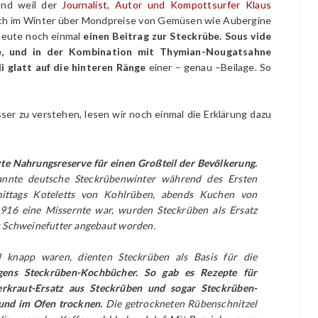
Und weil der
Journalist, Autor und Kompottsurfer Klaus
sich im Winter über Mondpreise von Gemüsen wie Aubergine
 heute noch einmal
einen Beitrag zur Steckrübe. Sous vide
le, und in der Kombination mit Thymian-Nougatsahne
i glatt auf die hinteren Ränge
einer – genau –Beilage. So
er zu verstehen, lesen wir noch einmal die Erklärung dazu
te Nahrungsreserve für einen Großteil der Bevölkerung.
nannte deutsche Steckrübenwinter während des Ersten
mittags Koteletts von Kohlrüben, abends Kuchen von
1916 eine Missernte war, wurden Steckrüben als Ersatz
s Schweinefutter angebaut worden.
d knapp waren, dienten Steckrüben als Basis für die
gens Steckrüben-Kochbücher. So gab es Rezepte für
erkraut-Ersatz aus Steckrüben und sogar Steckrüben-
 und im Ofen trocknen.
Die getrockneten Rübenschnitzel