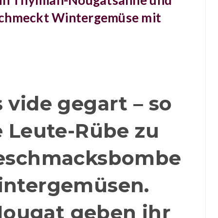
e in Thymian-Nougatsahne und
schmeckt Wintergemüse mit
 vide gegart – so
e Leute-Rübe zu
Geschmacksbombe
intergemüsen.
ougat geben ihr