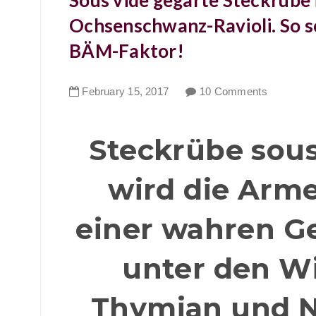
Sous vide gegarte Steckrüb
Ochsenschwanz-Ravioli. So 
BÄM-Faktor!
February
15
,
2017
10 Comments
Steckrübe sous
wird die Arm
einer wahren 
unter den W
Thymian und N