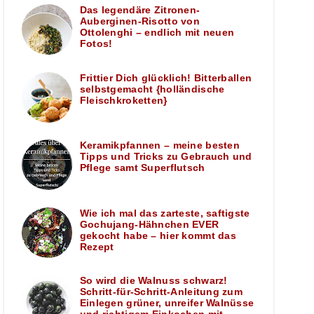
Das legendäre Zitronen-
Auberginen-Risotto von
Ottolenghi – endlich mit neuen
Fotos!
Frittier Dich glücklich! Bitterballen
selbstgemacht {holländische
Fleischkroketten}
Keramikpfannen – meine besten
Tipps und Tricks zu Gebrauch und
Pflege samt Superflutsch
Wie ich mal das zarteste, saftigste
Gochujang-Hähnchen EVER
gekocht habe – hier kommt das
Rezept
So wird die Walnuss schwarz!
Schritt-für-Schritt-Anleitung zum
Einlegen grüner, unreifer Walnüsse