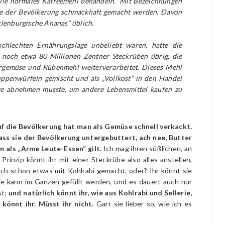
ie normales Kaffeemehl behandeln.“ Mit Bezeichnungen
se der Bevölkerung schmackhaft gemacht werden. Davon
lenburgische Ananas“ üblich.
chlechten Ernährungslage unbeliebt waren, hatte die
 noch etwa 80 Millionen Zentner Steckrüben übrig, die
rrgemüse und Rübenmehl weiterverarbeitet. Dieses Mehl
ppenwürfeln gemischt und als „Vollkost“ in den Handel
ge abnehmen musste, um andere Lebensmittel kaufen zu
f die Bevölkerung hat man als Gemüse schnell verkackt.
ass sie der Bevölkerung untergebuttert, ach nee, Butter
m als „Arme Leute-Essen“ gilt.
Ich mag ihren süßlichen, an
rinzip könnt ihr mit einer Steckrübe also alles anstellen,
och schon etwas mit Kohlrabi gemacht, oder? Ihr könnt sie
ie kann im Ganzen gefüllt werden, und es dauert auch nur
st;
und natürlich könnt ihr, wie aus Kohlrabi und Sellerie,
könnt ihr. Müsst ihr nicht.
Gart sie lieber so, wie ich es