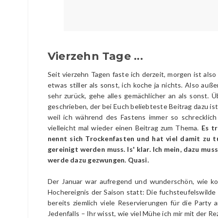
Vierzehn Tage ...
Seit vierzehn Tagen faste ich derzeit, morgen ist also
etwas stiller als sonst, ich koche ja nichts. Also au
sehr zurück, gehe alles gemächlicher an als sonst. Ü
geschrieben, der bei Euch beliebteste Beitrag dazu is
weil ich während des Fastens immer so schrecklich 
vielleicht mal wieder einen Beitrag zum Thema.
Es t
nennt sich Trockenfasten und hat viel damit zu t
gereinigt werden muss. Is' klar. Ich mein, dazu muss
werde dazu gezwungen. Quasi.
Der Januar war aufregend und wunderschön, wie konn
Hochereignis der Saison statt: Die fuchsteufelswilde
bereits ziemlich viele Reservierungen für die Party a
Jedenfalls – Ihr wisst, wie viel Mühe ich mir mit der