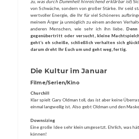
zu, was durch Dummheit hinreichend erklärbar ist
)
Si
von Schwäche, sondern von großer Stärke. Ihr seid s
wertvoller Energie, die Ihr für viel Schöneres aufbrin
meinem Ärger ja unmöglich zu einem anderen Verhalte
anderen Menschen, wie sehr ich ihn liebe.
Denn 
gegenübertritt oder versucht, kleine Machtspielc
geht’s eh scheiße, schließlich verhalten sich glüc
darum dreht Ihr Euch um und geht weg, fertig.
Die Kultur im Januar
Filme/Serien/Kino
Churchill
Klar spielt Gary Oldman toll, das ist aber keine Überr
einmal langweilig ist. Also gebt Oldman und den Mask
Downsizing
Eine große Idee sehr klein umgesetzt. Ehrlich, was 
können!