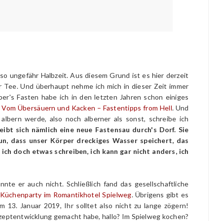
 so ungefähr Halbzeit. Aus diesem Grund ist es hier derzeit
ßer Tee. Und überhaupt nehme ich mich in dieser Zeit immer
ber's Fasten habe ich in den letzten Jahren schon einiges
t
Vom Übersäuern und Kacken – Fastentipps from Hell
. Und
albern werde, also noch alberner als sonst, schreibe ich
reibt sich nämlich eine neue Fastensau durch's Dorf. Sie
un, dass unser Körper dreckiges Wasser speichert, das
 ich doch etwas schreiben, ich kann gar nicht anders, ich
te er auch nicht. Schließlich fand das gesellschaftliche
Küchenparty im Romantikhotel Spielweg
. Übrigens gibt es
m 13. Januar 2019, Ihr solltet also nicht zu lange zögern!
 Rezeptentwicklung gemacht habe, hallo? Im Spielweg kochen?