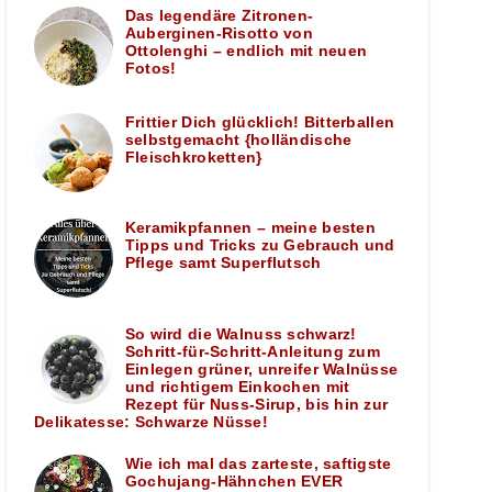
Das legendäre Zitronen-
Auberginen-Risotto von
Ottolenghi – endlich mit neuen
Fotos!
Frittier Dich glücklich! Bitterballen
selbstgemacht {holländische
Fleischkroketten}
Keramikpfannen – meine besten
Tipps und Tricks zu Gebrauch und
Pflege samt Superflutsch
So wird die Walnuss schwarz!
Schritt-für-Schritt-Anleitung zum
Einlegen grüner, unreifer Walnüsse
und richtigem Einkochen mit
Rezept für Nuss-Sirup, bis hin zur
Delikatesse: Schwarze Nüsse!
Wie ich mal das zarteste, saftigste
Gochujang-Hähnchen EVER