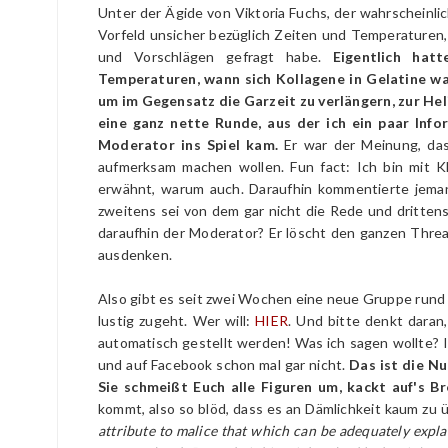
Unter der Ägide von Viktoria Fuchs, der wahrscheinli
Vorfeld unsicher bezüglich Zeiten und Temperaturen,
und Vorschlägen gefragt habe.
Eigentlich hat
Temperaturen, wann sich Kollagene in Gelatine wa
um im Gegensatz die Garzeit zu verlängern, zur Hel
eine ganz nette Runde, aus der ich ein paar In
Moderator ins Spiel kam.
Er war der Meinung, das
aufmerksam machen wollen. Fun fact: Ich bin mit 
erwähnt, warum auch. Daraufhin kommentierte jema
zweitens sei von dem gar nicht die Rede und drittens
daraufhin der Moderator? Er löscht den ganzen Threa
ausdenken.
Also gibt es seit zwei Wochen eine neue Gruppe rund 
lustig zugeht. Wer will:
HIER
. Und bitte denkt daran,
automatisch gestellt werden! Was ich sagen wollte? I
und auf Facebook schon mal gar nicht.
Das ist die Nu
Sie schmeißt Euch alle Figuren um, kackt auf's B
kommt, also so blöd, dass es an Dämlichkeit kaum zu 
attribute to malice that which can be adequately expla