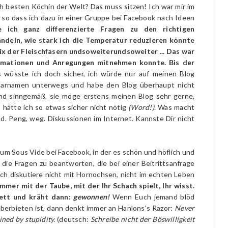
ch besten Köchin der Welt? Das muss sitzen! Ich war mir im
 so dass ich dazu in einer Gruppe bei Facebook nach Ideen
te ich ganz differenzierte Fragen zu den richtigen
ndeln, wie stark ich die Temperatur reduzieren könnte
ix der Fleischfasern undsoweiterundsoweiter ... Das war
formationen und Anregungen mitnehmen konnte. Bis der
 wüsste ich doch sicher, ich würde nur auf meinen Blog
Klarnamen unterwegs und habe den Blog überhaupt nicht
nd sinngemäß, sie möge erstens meinen Blog sehr gerne,
 hätte ich so etwas sicher nicht nötig
(Word!)
. Was macht
d. Peng, weg. Diskussionen im Internet. Kannste Dir nicht
um Sous Vide bei Facebook, in der es schön und höflich und
 die Fragen zu beantworten, die bei einer Beitrittsanfrage
ch diskutiere nicht mit Hornochsen, nicht im echten Leben
mmer mit der Taube, mit der Ihr Schach spielt, Ihr wisst.
rett und kräht dann:
gewonnen!
Wenn Euch jemand blöd
überbieten ist, dann denkt immer an Hanlons's Razor:
Never
ined by stupidity.
(deutsch:
Schreibe nicht der Böswilligkeit