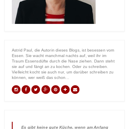
Astrid Paul, die Autorin dieses Blogs, ist besessen vom
Essen. Sie wacht manchmal nachts auf, weil ihr im
Traum Essensdüfte durch die Nase ziehen. Dann steht
sie auf und fängt an zu kochen. Oder zu schreiben.
Vielleicht kocht sie auch nur, um darüber schreiben zu
können, wer weiß das schon...
Es gibt keine gute Küche, wenn am Anfang