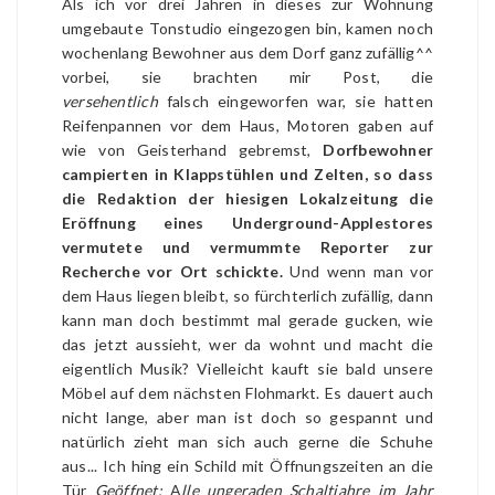
Als ich vor drei Jahren in dieses zur Wohnung
umgebaute Tonstudio eingezogen bin, kamen noch
wochenlang Bewohner aus dem Dorf ganz zufällig^^
vorbei, sie brachten mir Post, die
versehentlich
falsch eingeworfen war, sie hatten
Reifenpannen vor dem Haus, Motoren gaben auf
wie von Geisterhand gebremst,
Dorfbewohner
campierten in Klappstühlen und Zelten, so dass
die Redaktion der hiesigen Lokalzeitung die
Eröffnung eines Underground-Applestores
vermutete und vermummte Reporter zur
Recherche vor Ort schickte.
Und wenn man vor
dem Haus liegen bleibt, so fürchterlich zufällig, dann
kann man doch bestimmt mal gerade gucken, wie
das jetzt aussieht, wer da wohnt und macht die
eigentlich Musik? Vielleicht kauft sie bald unsere
Möbel auf dem nächsten Flohmarkt. Es dauert auch
nicht lange, aber man ist doch so gespannt und
natürlich zieht man sich auch gerne die Schuhe
aus... Ich hing ein Schild mit Öffnungszeiten an die
Tür
Geöffnet:
A
lle ungeraden Schaltjahre im Jahr