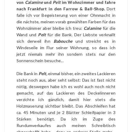
von
Calamine
und
Pelt
im Wohnzimmer und fahre
nach Frankfurt in den Farrow & Ball-Shop.
Dort
falle ich vor Begeisterung von einer Ohnmacht in
die nächste, meinen vorab gewählten Farben für das
Wohnzimmer aber bleibe ich treu:
Calamine
für die
Wand und
Pelt
für die Bank. Der Liebste verknallt
sich derweil ihn
Babouche
und streicht es in
Windeseile im Flur seiner Wohnung, so dass ich
jetzt niemals mehr ihn sondern stets nur den
Sonnenschein besuche...
Die Bank in
Pelt,
einmal bisher, ein zweites Lackieren
steht noch aus, aber seht selbst: Das ist fast nicht
nötig, deswegen habe ich es wohl auch noch nicht
gemacht, auf das Lackieren des Deckelinneren
verzichte ich gänzlich, damit hier stets die
Holzmaserung sichtbar bleibt. Das Abschleifen hat
ca. 45 Minuten und je 2 Blätter Schleifpapier in 3
Stärken benötigt. Da ich im Zuge des
Rundumverkaufes auch meinen Schreibtisch
abgeschafft habe - dazu an anderer Stelle mehr -