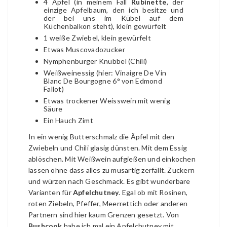
4 Äpfel (in meinem Fall
Rubinette
, der
einzige Apfelbaum, den ich besitze und
der bei uns im Kübel auf dem
Küchenbalkon steht), klein gewürfelt
1 weiße Zwiebel, klein gewürfelt
Etwas Muscovadozucker
Nymphenburger Knubbel (Chili)
Weißweinessig (hier: Vinaigre De Vin
Blanc De Bourgogne 6° von Edmond
Fallot)
Etwas trockener Weisswein mit wenig
Säure
Ein Hauch Zimt
In ein wenig Butterschmalz die Äpfel mit den
Zwiebeln und Chili glasig dünsten. Mit dem Essig
ablöschen. Mit Weißwein aufgießen und einkochen
lassen ohne dass alles zu musartig zerfällt. Zuckern
und würzen nach Geschmack. Es gibt wunderbare
Varianten für
Apfelchutney
. Egal ob mit Rosinen,
roten Ziebeln, Pfeffer, Meerrettich oder anderen
Partnern sind hier kaum Grenzen gesetzt. Von
Bushcook
habe ich mal ein Apfelchutney mit