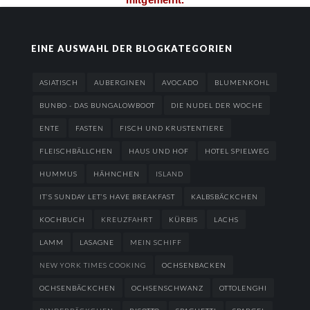
EINE AUSWAHL DER BLOGKATEGORIEN
ASIATISCH
AUBERGINEN
AVOCADO
BLUMENKOHL
BUNBO - DAS BUNGALOWBOOT
DIE NUDEL DER WOCHE
ENTE
FASTEN
FISCH UND KRUSTENTIERE
FLEISCHBÄLLCHEN
HAUS UND HOF
HOTEL SPIELWEG
HUMMUS
HÄHNCHEN
ISLAND
IT’S SUNDAY LET’S HAVE BREAKFAST
KALBSBÄCKCHEN
KOCHBUCH
KREUZFAHRT
KÜRBIS
LACHS
LAMM
LASAGNE
MEIN SCHIFF
NEW YORK TIMES COOKING
OCHSENBACKEN
OCHSENBÄCKCHEN
OCHSENSCHWANZ
OTTOLENGHI