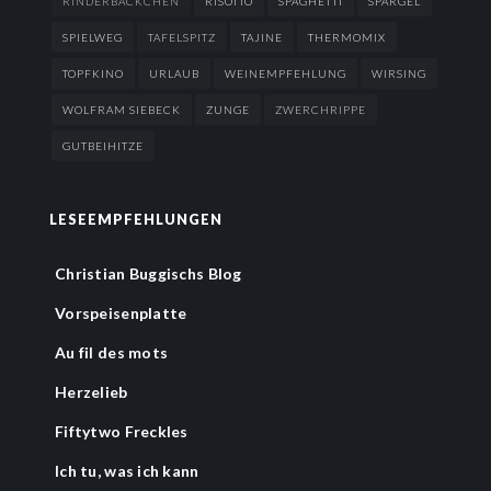
RINDERBÄCKCHEN
RISOTTO
SPAGHETTI
SPARGEL
SPIELWEG
TAFELSPITZ
TAJINE
THERMOMIX
TOPFKINO
URLAUB
WEINEMPFEHLUNG
WIRSING
WOLFRAM SIEBECK
ZUNGE
ZWERCHRIPPE
GUTBEIHITZE
LESEEMPFEHLUNGEN
Christian Buggischs Blog
Vorspeisenplatte
Au fil des mots
Herzelieb
Fiftytwo Freckles
Ich tu, was ich kann