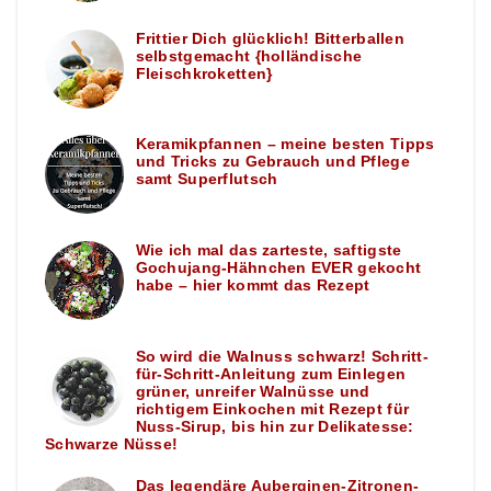
Frittier Dich glücklich! Bitterballen
selbstgemacht {holländische
Fleischkroketten}
Keramikpfannen – meine besten Tipps
und Tricks zu Gebrauch und Pflege
samt Superflutsch
Wie ich mal das zarteste, saftigste
Gochujang-Hähnchen EVER gekocht
habe – hier kommt das Rezept
So wird die Walnuss schwarz! Schritt-
für-Schritt-Anleitung zum Einlegen
grüner, unreifer Walnüsse und
richtigem Einkochen mit Rezept für
Nuss-Sirup, bis hin zur Delikatesse:
Schwarze Nüsse!
Das legendäre Auberginen-Zitronen-