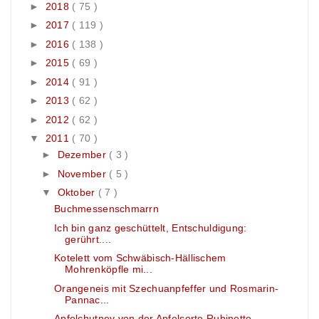
►
2018
( 75 )
►
2017
( 119 )
►
2016
( 138 )
►
2015
( 69 )
►
2014
( 91 )
►
2013
( 62 )
►
2012
( 62 )
▼
2011
( 70 )
►
Dezember
( 3 )
►
November
( 5 )
▼
Oktober
( 7 )
Buchmessenschmarrn
Ich bin ganz geschüttelt, Entschuldigung:
gerührt....
Kotelett vom Schwäbisch-Hällischem
Mohrenköpfle mi...
Orangeneis mit Szechuanpfeffer und Rosmarin-
Pannac...
Apfelchutney von der Apfelsorte Rubinette