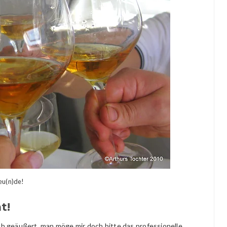
eu(n)de!
t!
 geäußert, man möge mir doch bitte das professionelle