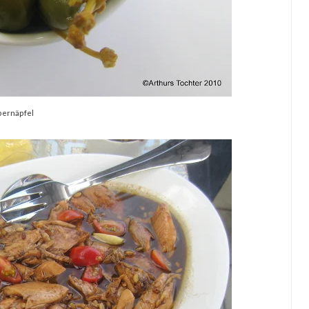
pernäpfel