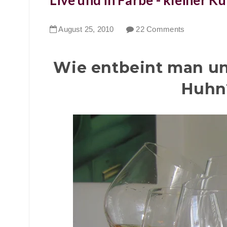
Live und in Farbe - kleiner 
August
25
,
2010
22 Comments
Wie entbeint man unt
Huhn?