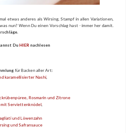
mal etwas anderes als Wirsing, Stampf in allen Variationen,
o was nun? Wenn Du einen Vorschlag hast - immer her damit.
rschläge
.
kannst Du
HIER
nachlesen
mmlung
für Backen aller Art:
 karamellisierter Nashi
,
ckrübenpüree, Rosmarin und Zitrone
mit Serviettenknödel
,
agliati und Löwenzahn
rsing und Safransauce