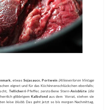
nmark
, etwas
Sojasauc
e,
Portwein
(Allesverloren Vintage
löschen eignet und für das Köchinnenschlückchen ebenfalls;
scht,
Tellicherri
-Pfeffer, zerstoßene Stern-
Anisblüte
(die
herrlich glibbrigem
Kalbsfond
aus dem Vorrat, stehen sie
ten leise
blubb
. Das geht jetzt so bis morgen Nachmittag,
.