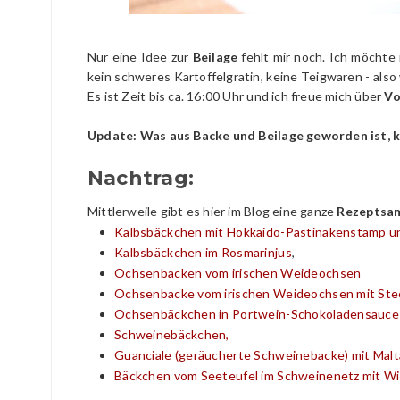
Nur eine Idee zur
Beilage
fehlt mir noch. Ich möchte 
kein schweres Kartoffelgratin, keine Teigwaren - als
Es ist Zeit bis ca. 16:00 Uhr und ich freue mich über
Vo
Update: Was aus Backe und Beilage geworden ist, 
Nachtrag:
Mittlerweile gibt es hier im Blog eine ganze
Rezeptsa
Kalbsbäckchen mit Hokkaido-Pastinakenstamp und
Kalbsbäckchen im Rosmarinjus
,
Ochsenbacken
vom irischen Weideochsen
Ochsenbacke vom irischen Weideochsen mit Ste
Ochsenbäckchen in Portwein-Schokoladensauce 
Schweinebäckchen
,
Guanciale (geräucherte Schweinebacke) mit Malt
Bäckchen vom Seeteufel im Schweinenetz mit Wi