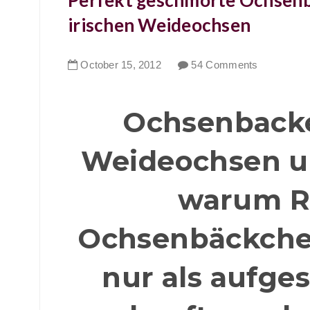
Perfekt geschmorte Ochsen
irischen Weideochsen
October
15
,
2012
54 Comments
Ochsenbacke
Weideochsen un
warum R
Ochsenbäckche
nur als aufge