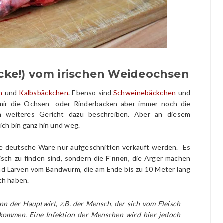
ke!) vom irischen Weideochsen
n
und
Kalbsbäckchen
. Ebenso sind
Schweinebäckchen
und
 mir die Ochsen- oder Rinderbacken aber immer noch die
in weiteres Gericht dazu beschreiben. Aber an diesem
ich bin ganz hin und weg.
die deutsche Ware nur aufgeschnitten verkauft werden. Es
isch zu finden sind, sondern die
Finnen
, die Ärger machen
ind Larven vom Bandwurm, die am Ende bis zu 10 Meter lang
ch haben.
n der Hauptwirt, z.B. der Mensch, der sich vom Fleisch
mkommen. Eine Infektion der Menschen wird hier jedoch