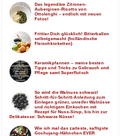
Das legendäre Zitronen-
Auberginen-Risotto von
Ottolenghi – endlich mit neuen
Fotos!
Frittier Dich glücklich! Bitterballen
selbstgemacht {holländische
Fleischkroketten}
Keramikpfannen – meine besten
Tipps und Tricks zu Gebrauch und
Pflege samt Superflutsch
So wird die Walnuss schwarz!
Schritt-für-Schritt-Anleitung zum
Einlegen grüner, unreifer Walnüsse
und richtigem Einkochen mit
Rezept für Nuss-Sirup, bis hin zur
Delikatesse: Schwarze Nüsse!
Wie ich mal das zarteste, saftigste
Gochujang-Hähnchen EVER