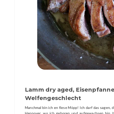
Lamm dry aged, Eisenpfanne
Welfengeschlecht
Manchmal bin ich en fiese Möpp! Ich darf das sagen, d
Hannover, wo ich geboren und aufgewachsen bin, hä