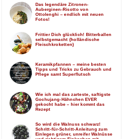
Das legendäre Zitronen-
Auberginen-Risotto von
Ottolenghi – endlich mit neuen
Fotos!
Frittier Dich glücklich! Bitterballen
selbstgemacht {holländische
Fleischkroketten}
Keramikpfannen – meine besten
Tipps und Tricks zu Gebrauch und
Pflege samt Superflutsch
Wie ich mal das zarteste, saftigste
Gochujang-Hähnchen EVER
gekocht habe – hier kommt das
Rezept
So wird die Walnuss schwarz!
Schritt-für-Schritt-Anleitung zum
Einlegen grüner, unreifer Walnüsse