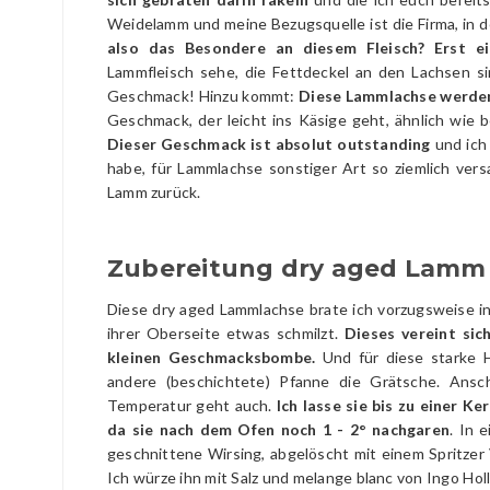
Weidelamm und meine Bezugsquelle ist die Firma, in d
also das Besondere an diesem Fleisch? Erst e
Lammfleisch sehe, die Fettdeckel an den Lachsen si
Geschmack! Hinzu kommt:
Diese Lammlachse werden
Geschmack, der leicht ins Käsige geht, ähnlich wie 
Dieser Geschmack ist absolut outstanding
und ich 
habe, für Lammlachse sonstiger Art so ziemlich vers
Lamm zurück.
Zubereitung dry aged Lamm
Diese dry aged Lammlachse brate ich vorzugsweise in
ihrer Oberseite etwas schmilzt.
Dieses vereint si
kleinen Geschmacksbombe.
Und für diese starke 
andere (beschichtete) Pfanne die Grätsche. Ans
Temperatur geht auch.
Ich lasse sie bis zu einer K
da sie nach dem Ofen noch 1 - 2° nachgaren
. In 
geschnittene Wirsing, abgelöscht mit einem Spritze
Ich würze ihn mit Salz und melange blanc von Ingo Holl