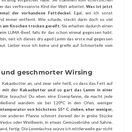
er das verfressenste Kind der Welt arbeitet.
Was ist jetzt
inmal der vorhandene Fettdeckel.
Egal, wo ich sonst
nd immer entfernt. Wie schade, steckt darin doch so viel
 am Knochen trocken gereift.
Sie erhalten dadurch einen
beim LUMA-Beef, falls ihr das schon einmal gegessen habt.
bin, seit ich dieses dry aged Lamm das erste mal gegessen
aut. Lieber esse ich keine und greife auf Schmorteile vom
 und geschmorter Wirsing
 Kakaobutter an, und zwar sehr heiß, so dass das Fett auf
ch mit der Kakaobutter und so gart das Lamm in einer
Hitze brauchst Du eben eine Eisenpfanne, da macht jede
chließend wandern sie bei 120°C in den Ofen, weniger
erntemperatur von höchstens 55° C ziehen, eher weniger,
einer anderen Pfanne schmort derweil der in grobe Stücke
r Verjus oder Weißwein, in etwas Gemüsebrühe und Sahne.
and, fertig. Die Lammlachse würze ich mittlerweile gar nicht