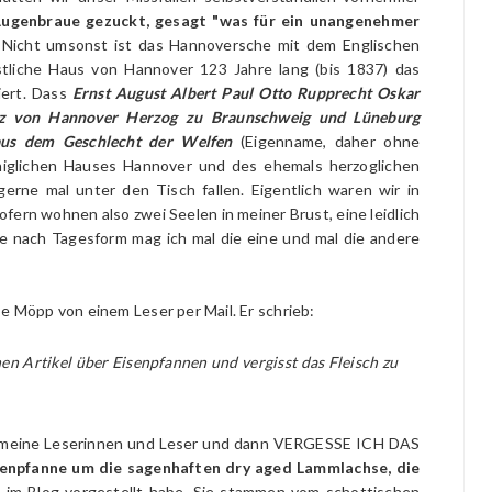
Augenbraue gezuckt, gesagt "was für ein unangenehmer
 Nicht umsonst ist das Hannoversche mit dem Englischen
tliche Haus von Hannover 123 Jahre lang (bis 1837) das
iert. Dass
Ernst August Albert Paul Otto Rupprecht Oskar
rinz von Hannover Herzog zu Braunschweig und Lüneburg
 aus dem Geschlecht der Welfen
(Eigenname, daher ohne
iglichen Hauses Hannover und des ehemals herzoglichen
erne mal unter den Tisch fallen. Eigentlich waren wir in
ofern wohnen also zwei Seelen in meiner Brust, eine leidlich
je nach Tagesform mag ich mal die eine und mal die andere
se Möpp von einem Leser per Mail. Er schrieb:
nen Artikel über Eisenpfannen und vergisst das Fleisch zu
für meine Leserinnen und Leser und dann VERGESSE ICH DAS
senpfanne um die sagenhaften dry aged Lammlachse, die
s im Blog vorgestellt habe. Sie stammen vom schottischen