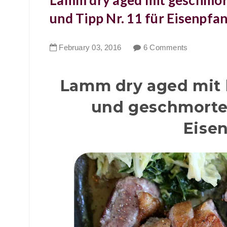
Lamm dry aged mit geschmor
und Tipp Nr. 11 für Eisenpfa
February
03
,
2016
6 Comments
Lamm dry aged mit 
und geschmorte
Eise