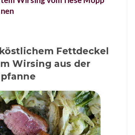
tem Wirsing vom fiese Möpp
nnen
köstlichem Fettdeckel
m Wirsing aus der
npfanne