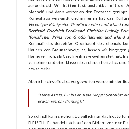
ausgedrückt.
Wir hätten fast unsichtbar mit der 
Mensch"
und dann weiter an der Teetasse genippt.
Königshaus verwandt und immerhin hat das Kurfürs
Vereinigte Königreich Großbritannien und Irland
reg
Berthold Friedrich-Ferdinand Christian-Ludwig P
Königlicher Prinz von Großbritannien und Irland
Komma!) das derzeitige Oberhaupt des ehemals kön
Hauses von Braunschweig ist, lassen wir hingegen g
Hannover froh, als Caroline ihn weggeheiratet hat. Ins
vornehme und eine klassenlos ruhrpöttlerische, und 
etwas mehr.
Aber ich schweife ab... Vorgeworfen wurde mir der fie
"Liebe Astrid, Du bis en fiese Möpp! Schreibst ei
erwähnen, das drinliegt!"
So schnell kann's gehen. Da will ich nur das Beste 
FLEISCH! Es handelt sich auf den Bildern
von der Ei
sich gebraten darin räkeln
und die ich euch bereit