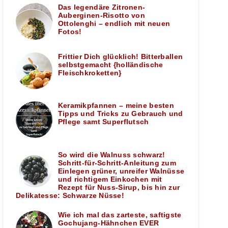
Das legendäre Zitronen-
Auberginen-Risotto von
Ottolenghi – endlich mit neuen
Fotos!
Frittier Dich glücklich! Bitterballen
selbstgemacht {holländische
Fleischkroketten}
Keramikpfannen – meine besten
Tipps und Tricks zu Gebrauch und
Pflege samt Superflutsch
So wird die Walnuss schwarz!
Schritt-für-Schritt-Anleitung zum
Einlegen grüner, unreifer Walnüsse
und richtigem Einkochen mit
Rezept für Nuss-Sirup, bis hin zur
Delikatesse: Schwarze Nüsse!
Wie ich mal das zarteste, saftigste
Gochujang-Hähnchen EVER