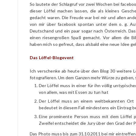
So lautete der Schlagruf vor zwei Wochen bei facebo
dieser Löffel machen lassen, die als kleines Gesc
gedacht waren. Die Freude war bei mir und allen ande
von mir über facebook spontan unter dem o. g. Auf
Deutschand und ein paar sogar nach Österreich. Das
einen riesengroßen Spaß gemacht. Vor allem die Bi
haben mich so gefreut, dass alsbald eine neue Idee g
Das Löffel-Blogevent
Ich verschenke ab heute über den Blog 30 weitere Löf
fotografieren. Um dem Ganzen mehr Würze zu geben, s
Der Löffel muss in einer für ihn völlig untypisch
von allem, was mit Essen zu tun hat
Der Löffel muss an einem weltbekannten Ort f
bedeutet in diesem Fall mindestens ein Eintrag b
Eine prominente Person muss mit dem Löffel p
Zweifel entscheidet die Jury über den Grad der P
Das Photo muss bis zum 31.10.2011 bei mir eintreffen 