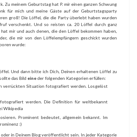
ok. Zu meinem Geburtstag hat P. mir einen ganzen Schwung
henk für mich und meine Gäste auf der Geburtstagsparty
ren groß! Die Löffel, die die Party überlebt haben wurden
ruf verschenkt. Und so reisten ca. 20 Löffel durch ganz
 hat mir und auch denen, die den Löffel bekommen haben,
lder, die mir von den Löffelempfängern geschickt wurden
eboren wurde:
fel. Und dann bitte ich Dich, Deinen erhaltenen Löffel zu
ollte das Bild
eine
der folgenden Kategorien erfüllen:
en verrückten Situation fotografiert werden. Losgelöst
otografiert werden. Die Definition für weltbekannt
ei Wikipedia
osieren. Prominent bedeutet, allgemein bekannt. Im
rominenz :)
oder in Deinem Blog veröffentlicht sein. In jeder Kategorie