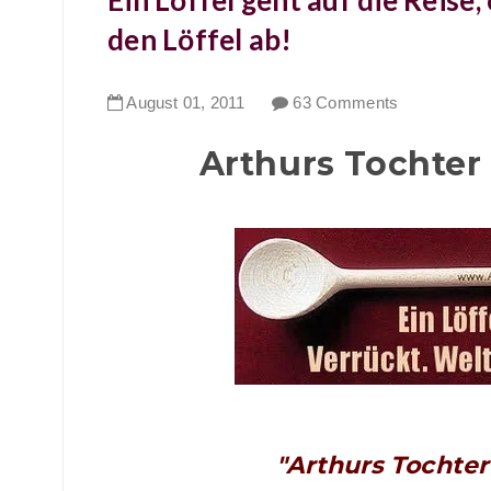
Ein Löffel geht auf die Reise
den Löffel ab!
August
01
,
2011
63 Comments
Arthurs Tochter 
"Arthurs Tochter 