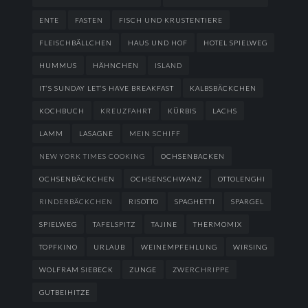
ENTE
FASTEN
FISCH UND KRUSTENTIERE
FLEISCHBÄLLCHEN
HAUS UND HOF
HOTEL SPIELWEG
HUMMUS
HÄHNCHEN
ISLAND
IT’S SUNDAY LET’S HAVE BREAKFAST
KALBSBÄCKCHEN
KOCHBUCH
KREUZFAHRT
KÜRBIS
LACHS
LAMM
LASAGNE
MEIN SCHIFF
NEW YORK TIMES COOKING
OCHSENBACKEN
OCHSENBÄCKCHEN
OCHSENSCHWANZ
OTTOLENGHI
RINDERBÄCKCHEN
RISOTTO
SPAGHETTI
SPARGEL
SPIELWEG
TAFELSPITZ
TAJINE
THERMOMIX
TOPFKINO
URLAUB
WEINEMPFEHLUNG
WIRSING
WOLFRAM SIEBECK
ZUNGE
ZWERCHRIPPE
GUTBEIHITZE