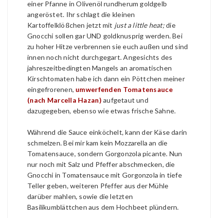
einer Pfanne in Olivenöl rundherum goldgelb
angeröstet. Ihr schlagt die kleinen
Kartoffelklößchen jetzt mit
just
a little heat;
die
Gnocchi sollen gar UND goldknusprig werden. Bei
zu hoher Hitze verbrennen sie euch außen und sind
innen noch nicht durchgegart. Angesichts des
jahreszeitbedingten Mangels an aromatischen
Kirschtomaten habe ich dann ein Pöttchen meiner
eingefrorenen,
umwerfenden Tomatensauce
(nach Marcella Hazan)
aufgetaut und
dazugegeben, ebenso wie etwas frische Sahne.
Während die Sauce einköchelt, kann der Käse darin
schmelzen. Bei mir kam kein Mozzarella an die
Tomatensauce, sondern Gorgonzola picante. Nun
nur noch mit Salz und Pfeffer abschmecken, die
Gnocchi in Tomatensauce mit Gorgonzola in tiefe
Teller geben, weiteren Pfeffer aus der Mühle
darüber mahlen, sowie die letzten
Basilikumblättchen aus dem Hochbeet plündern.