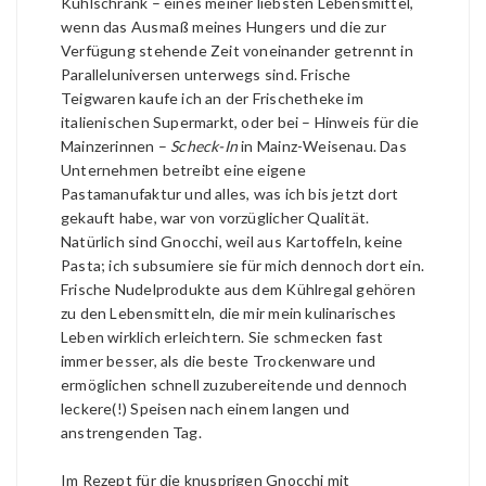
Kühlschrank – eines meiner liebsten Lebensmittel,
wenn das Ausmaß meines Hungers und die zur
Verfügung stehende Zeit voneinander getrennt in
Paralleluniversen unterwegs sind. Frische
Teigwaren kaufe ich an der Frischetheke im
italienischen Supermarkt, oder bei – Hinweis für die
Mainzerinnen –
Scheck-In
in Mainz-Weisenau. Das
Unternehmen betreibt eine eigene
Pastamanufaktur und alles, was ich bis jetzt dort
gekauft habe, war von vorzüglicher Qualität.
Natürlich sind Gnocchi, weil aus Kartoffeln, keine
Pasta; ich subsumiere sie für mich dennoch dort ein.
Frische Nudelprodukte aus dem Kühlregal gehören
zu den Lebensmitteln, die mir mein kulinarisches
Leben wirklich erleichtern. Sie schmecken fast
immer besser, als die beste Trockenware und
ermöglichen schnell zuzubereitende und dennoch
leckere(!) Speisen nach einem langen und
anstrengenden Tag.
Im Rezept für die knusprigen Gnocchi mit