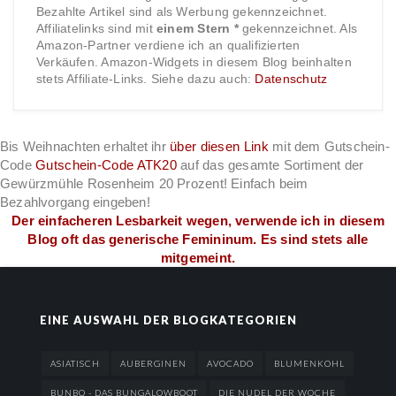
Bezahlte Artikel sind als Werbung gekennzeichnet.
Affiliatelinks sind mit
einem Stern *
gekennzeichnet. Als
Amazon-Partner verdiene ich an qualifizierten
Verkäufen. Amazon-Widgets in diesem Blog beinhalten
stets Affiliate-Links. Siehe dazu auch:
Datenschutz
Bis Weihnachten erhaltet ihr
über diesen Link
mit dem Gutschein-
Code
Gutschein-Code ATK20
auf das gesamte Sortiment der
Gewürzmühle Rosenheim 20 Prozent! Einfach beim
Bezahlvorgang eingeben!
Der einfacheren Lesbarkeit wegen, verwende ich in diesem
Blog oft das generische Femininum. Es sind stets alle
mitgemeint.
EINE AUSWAHL DER BLOGKATEGORIEN
ASIATISCH
AUBERGINEN
AVOCADO
BLUMENKOHL
BUNBO - DAS BUNGALOWBOOT
DIE NUDEL DER WOCHE