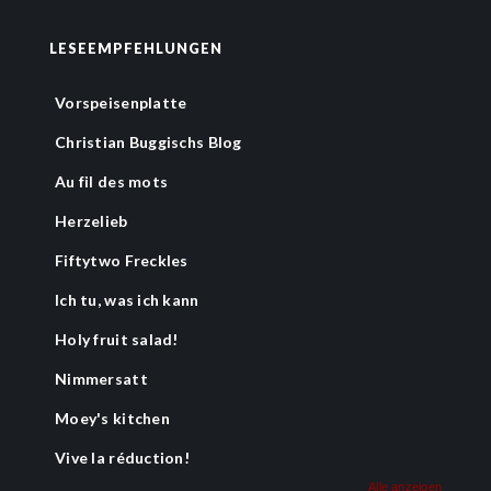
LESEEMPFEHLUNGEN
Vorspeisenplatte
Christian Buggischs Blog
Au fil des mots
Herzelieb
Fiftytwo Freckles
Ich tu, was ich kann
Holy fruit salad!
Nimmersatt
Moey's kitchen
Vive la réduction!
Alle anzeigen