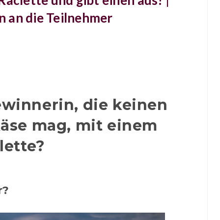
aclette und gibt einen aus! |
 an die Teilnehmer
winnerin, die keinen
äse mag, mit einem
lette?
r?