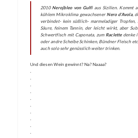
2010
Nerojbleo von Gulfi
aus Sizilien. Kommt a
kühlem Mikroklima gewachsener
Nero d'Avola
, 
verbindet- kein süßlich- marmeladiger Tropfen,
Säure, feinem Tannin, der leicht wirkt, aber Su
Schwertfisch mit Caponata, zum
Raclette
denke i
oder andre Scheibe Schinken, Bündner Fleisch etc. m
auch solo sehr genüsslich weiter trinken.
Und diesen Wein gewinnt? Na? Naaaa?
.
.
.
.
.
.
.
.
.
.