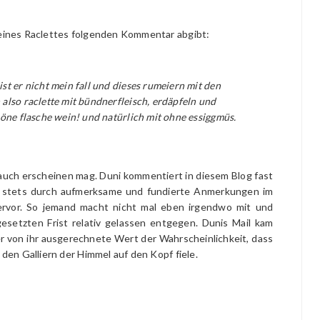
g eines Raclettes folgenden Kommentar abgibt:
st er nicht mein fall und dieses rumeiern mit den
 also raclette mit bündnerfleisch, erdäpfeln und
chöne flasche wein! und natürlich mit ohne essiggmüs.
auch erscheinen mag. Duni kommentiert in diesem Blog fast
t stets durch aufmerksame und fundierte Anmerkungen im
vor. So jemand macht nicht mal eben irgendwo mit und
esetzten Frist relativ gelassen entgegen. Dunis Mail kam
der von ihr ausgerechnete Wert der Wahrscheinlichkeit, dass
s den Galliern der Himmel auf den Kopf fiele.