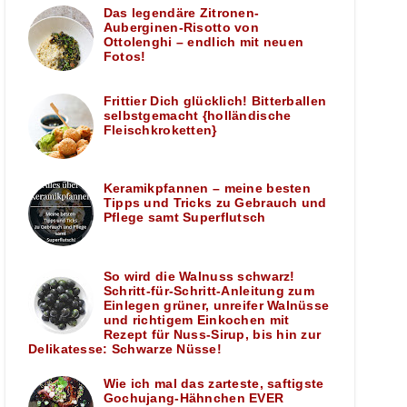
Das legendäre Zitronen-
Auberginen-Risotto von
Ottolenghi – endlich mit neuen
Fotos!
Frittier Dich glücklich! Bitterballen
selbstgemacht {holländische
Fleischkroketten}
Keramikpfannen – meine besten
Tipps und Tricks zu Gebrauch und
Pflege samt Superflutsch
So wird die Walnuss schwarz!
Schritt-für-Schritt-Anleitung zum
Einlegen grüner, unreifer Walnüsse
und richtigem Einkochen mit
Rezept für Nuss-Sirup, bis hin zur
Delikatesse: Schwarze Nüsse!
Wie ich mal das zarteste, saftigste
Gochujang-Hähnchen EVER