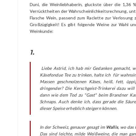
Duni, die Weinliebhaberin, gluckste über die 1,36 %
Verrücktheiten der Wahrscheinlichkeitsrechnung, unt
Flasche Wein, passend zum Raclette zur Verlosung z
Großzügigkeit! Es gibt folgende Weine zur Wahl und
Weinkunde:
1.
Liebe Astrid, ich hab mir Gedanken gemacht, wa
Käsefondue Tee zu trinken, halte ich für wahnsi
Massen geschmolzenen Käses, heiß, fett, üppi
dringender? Die Kerschgeist-Trinkerei dazu will 
dann wie dem Tod zu "Gast" beim Brandner Kas
Schnaps. Auch denke ich, dass gerade die Säur
dieser Speise erheblich steigern können.
In der Schweiz, genauer gesagt im
Wallis
, wo das
Das sind leichte, milde Weißweine, die man gan