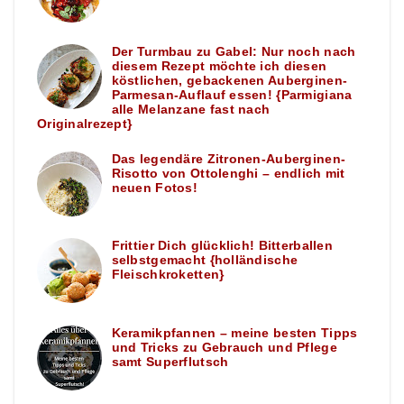
Der Turmbau zu Gabel: Nur noch nach
diesem Rezept möchte ich diesen
köstlichen, gebackenen Auberginen-
Parmesan-Auflauf essen! {Parmigiana
alle Melanzane fast nach
Originalrezept}
Das legendäre Zitronen-Auberginen-
Risotto von Ottolenghi – endlich mit
neuen Fotos!
Frittier Dich glücklich! Bitterballen
selbstgemacht {holländische
Fleischkroketten}
Keramikpfannen – meine besten Tipps
und Tricks zu Gebrauch und Pflege
samt Superflutsch