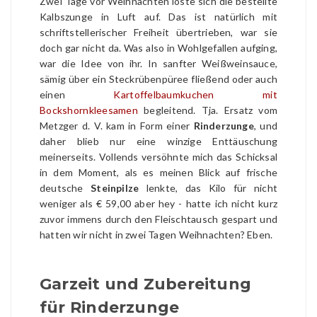
Zwei Tage vor Weihnachten löste sich die bestellte
Kalbszunge in Luft auf. Das ist natürlich mit
schriftstellerischer Freiheit übertrieben, war sie
doch gar nicht da. Was also in Wohlgefallen aufging,
war die Idee von ihr. In sanfter Weißweinsauce,
sämig über ein Steckrübenpüree fließend oder auch
einen
Kartoffelbaumkuchen
mit
Bockshornkleesamen
begleitend. Tja. Ersatz vom
Metzger d. V. kam in Form einer
Rinderzunge
, und
daher blieb nur eine winzige Enttäuschung
meinerseits. Vollends versöhnte mich das Schicksal
in dem Moment, als es meinen Blick auf frische
deutsche
Steinpilze
lenkte, das Kilo für nicht
weniger als € 59,00 aber hey - hatte ich nicht kurz
zuvor immens durch den Fleischtausch gespart und
hatten wir nicht in zwei Tagen Weihnachten? Eben.
Garzeit und Zubereitung
für Rinderzunge