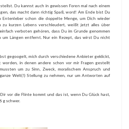
stellst. Du kannst auch in gewissen Foren mal nach einem
agen, das macht dann richtig Spaß, word! Am Ende bist Du
 an Entenleber schon die doppelte Menge, um Dich wieder
 zu kurzen Lebens verschleudert, weißt jetzt alles über
 einfach verboten gehören, dass Du im Grunde genommen
h um Längen entfernt. Nur ein Rezept, das wirst Du nicht
lbst gegoogelt, mich durch verschiedene Anbieter geklickt,
t worden, in denen andere schon vor mir Fragen gestellt
n mussten um zu Sinn, Zweck, moralischem Anspruch und
 ganze Welt(!) Stellung zu nehmen, nur um Antworten auf
Dir vor die Flinte kommt und das ist, wenn Du Glück hast,
6 g schwer.