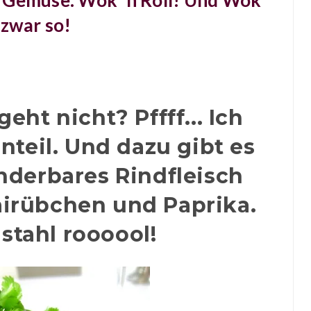
t Gemüse. Wok 'n Roll! Und Wok
 zwar so!
eht nicht? Pffff... Ich
teil. Und dazu gibt es
nderbares Rindfleisch
irübchen und Paprika.
stahl roooool!