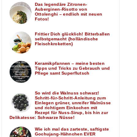
Das legendäre Zitronen-
Auberginen-Risotto von
Ottolenghi – endlich mit neuen
Fotos!
Frittier Dich glücklich! Bitterballen
selbstgemacht {holländische
Fleischkroketten}
Keramikpfannen – meine besten
Tipps und Tricks zu Gebrauch und
Pflege samt Superflutsch
So wird die Walnuss schwarz!
Schritt-für-Schritt-Anleitung zum
Einlegen grüner, unreifer Walnüsse
und richtigem Einkochen mit
Rezept für Nuss-Sirup, bis hin zur
Delikatesse: Schwarze Nüsse!
Wie ich mal das zarteste, saftigste
Gochujang-Hähnchen EVER