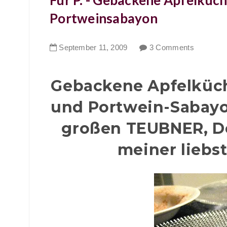
Für P. - Gebackene Apfelküch
Portweinsabayon
September
11
,
2009
3 Comments
Gebackene Apfelküchl
und Portwein-Sabayo
großen TEUBNER, D
meiner liebs