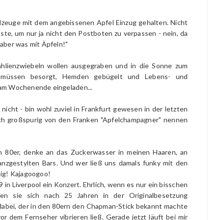
lzeuge mit dem angebissenen Apfel Einzug gehalten. Nicht
ste, um nur ja nicht den Postboten zu verpassen - nein, da
aber was mit Äpfeln!"
Dahlienzwiebeln wollen ausgegraben und in die Sonne zum
e müssen besorgt, Hemden gebügelt und Lebens- und
 am Wochenende eingeladen...
nicht - bin wohl zuviel in Frankfurt gewesen in der letzten
ch großspurig von den Franken "Apfelchampagner" nennen
en 80er, denke an das Zuckerwasser in meinen Haaren, an
nzgestylten Bars. Und wer ließ uns damals funky mit den
tig! Kajagoogoo!
in Liverpool ein Konzert. Ehrlich, wenn es nur ein bisschen
en sie sich nach 25 Jahren in der Originalbesetzung
dabei, der in den 80ern den Chapman-Stick bekannt machte
vor dem Fernseher vibrieren ließ. Gerade jetzt läuft bei mir