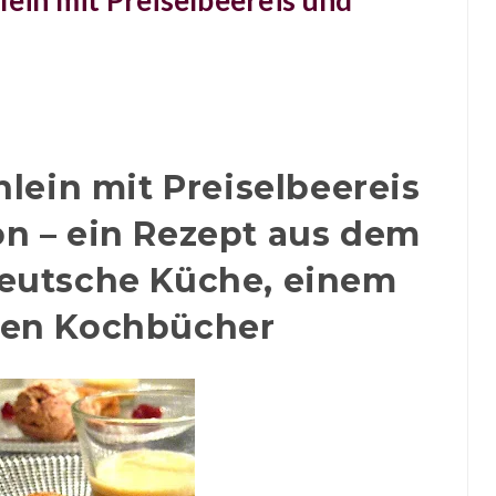
lein mit Preiselbeereis und
ein mit Preiselbeereis
n – ein Rezept aus dem
eutsche Küche, einem
ten Kochbücher