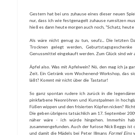
Gestern hat bei uns zuhause eines dieser neuen Spie
nur, dass ich wie festgenagelt zuhause rumsitzen mus
hieß es dann heute morgen auch noch, "Schatz, heute 
Als wäre nicht genug zu tun, seufz... Die letzten 
Trocknen gelegt werden, Geburtstagsgeschenk
Genussmittel eingekauft werden. Zum Glück sind wir
Äpfel also. Was mit Apfelwein? Nö, den mag ich ja gar 
Zeit. Ein Getränk vom Wochenend-Workshop, das si
läßt? Kommt mir nicht über die Tastatur!
So ganz spontan rudere ich zurück in die legendär
pinkfarbene Neonröhren und Kunstpalmen in hochgla
Füßen wippen und den frisierten Köpfen nicken? Rich
Die geben übrigens tatsächlich am 17. September 2009 
näher wäre - ich würde hingehen. Immerhin hab
zusammengefunden. Auch der furiose Nick Beggs ist 
und damit die Mädels bei Peter Illmans
Formel Eins