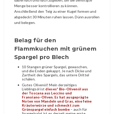
dabei nach und nach zugeben, um die benötigte
Menge besser kontrollieren zu können.
Anschließend den Teig zu einer Kugel formen und
abgedeckt 30 Minuten ruhen lassen. Dünn ausrollen
und belegen.
Belag für den
Flammkuchen mit grünem
Spargel pro Blech
10 Stangen grüner Spargel, gewaschen,
und die Enden gekappt. Je nach Dicke und
Zartheit des Spargels, das untere Drittel
schälen.
Gutes Olivenöl! Mein derzeitiges
Lieblingsöl ist
dieses* Bio-Olivenöl aus
der Toscana aus Leccino und
Franoiano-Oliven. Es hat ausgeprägte
Noten von Mandeln und Gras, eine feine
Kräuterwürze und schmeckt zum
Grünspargel einfach bombe
– auch für
Spargelsalat ist es derzeit meine erste