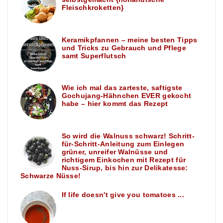
Fleischkroketten}
Keramikpfannen – meine besten Tipps
und Tricks zu Gebrauch und Pflege
samt Superflutsch
Wie ich mal das zarteste, saftigste
Gochujang-Hähnchen EVER gekocht
habe – hier kommt das Rezept
So wird die Walnuss schwarz! Schritt-
für-Schritt-Anleitung zum Einlegen
grüner, unreifer Walnüsse und
richtigem Einkochen mit Rezept für
Nuss-Sirup, bis hin zur Delikatesse:
Schwarze Nüsse!
If life doesn't give you tomatoes ...