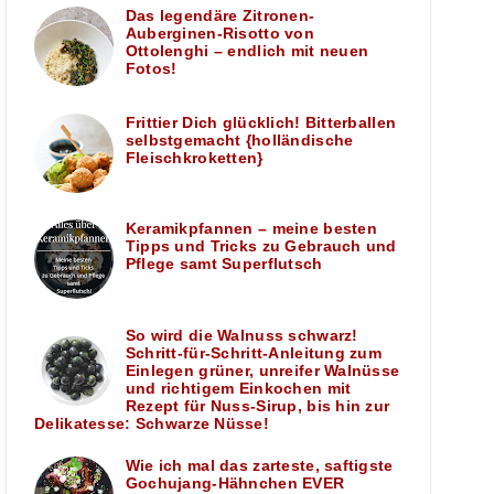
Das legendäre Zitronen-
Auberginen-Risotto von
Ottolenghi – endlich mit neuen
Fotos!
Frittier Dich glücklich! Bitterballen
selbstgemacht {holländische
Fleischkroketten}
Keramikpfannen – meine besten
Tipps und Tricks zu Gebrauch und
Pflege samt Superflutsch
So wird die Walnuss schwarz!
Schritt-für-Schritt-Anleitung zum
Einlegen grüner, unreifer Walnüsse
und richtigem Einkochen mit
Rezept für Nuss-Sirup, bis hin zur
Delikatesse: Schwarze Nüsse!
Wie ich mal das zarteste, saftigste
Gochujang-Hähnchen EVER