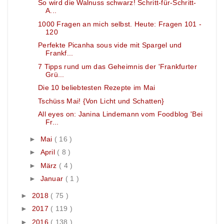
So wird die Walnuss schwarz! Schritt-für-Schritt-
A...
1000 Fragen an mich selbst. Heute: Fragen 101 -
120
Perfekte Picanha sous vide mit Spargel und
Frankf...
7 Tipps rund um das Geheimnis der 'Frankfurter
Grü...
Die 10 beliebtesten Rezepte im Mai
Tschüss Mai! {Von Licht und Schatten}
All eyes on: Janina Lindemann vom Foodblog 'Bei
Fr...
►
Mai
( 16 )
►
April
( 8 )
►
März
( 4 )
►
Januar
( 1 )
►
2018
( 75 )
►
2017
( 119 )
►
2016
( 138 )