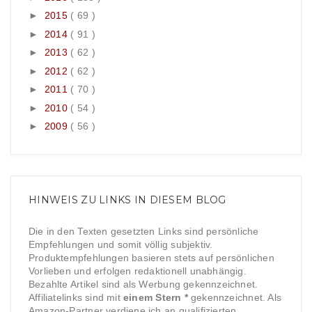
►
2015
( 69 )
►
2014
( 91 )
►
2013
( 62 )
►
2012
( 62 )
►
2011
( 70 )
►
2010
( 54 )
►
2009
( 56 )
HINWEIS ZU LINKS IN DIESEM BLOG
Die in den Texten gesetzten Links sind persönliche
Empfehlungen und somit völlig subjektiv.
Produktempfehlungen basieren stets auf persönlichen
Vorlieben und erfolgen redaktionell unabhängig.
Bezahlte Artikel sind als Werbung gekennzeichnet.
Affiliatelinks sind mit
einem Stern *
gekennzeichnet. Als
Amazon-Partner verdiene ich an qualifizierten