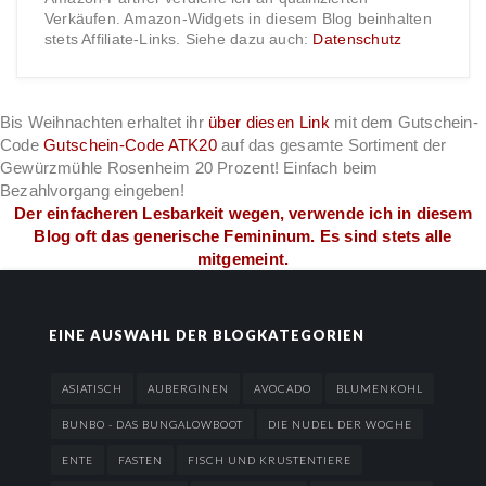
Verkäufen. Amazon-Widgets in diesem Blog beinhalten
stets Affiliate-Links. Siehe dazu auch:
Datenschutz
Bis Weihnachten erhaltet ihr
über diesen Link
mit dem Gutschein-
Code
Gutschein-Code ATK20
auf das gesamte Sortiment der
Gewürzmühle Rosenheim 20 Prozent! Einfach beim
Bezahlvorgang eingeben!
Der einfacheren Lesbarkeit wegen, verwende ich in diesem
Blog oft das generische Femininum. Es sind stets alle
mitgemeint.
EINE AUSWAHL DER BLOGKATEGORIEN
ASIATISCH
AUBERGINEN
AVOCADO
BLUMENKOHL
BUNBO - DAS BUNGALOWBOOT
DIE NUDEL DER WOCHE
ENTE
FASTEN
FISCH UND KRUSTENTIERE