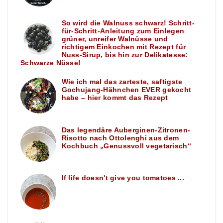
So wird die Walnuss schwarz! Schritt-
für-Schritt-Anleitung zum Einlegen
grüner, unreifer Walnüsse und
richtigem Einkochen mit Rezept für
Nuss-Sirup, bis hin zur Delikatesse:
Schwarze Nüsse!
Wie ich mal das zarteste, saftigste
Gochujang-Hähnchen EVER gekocht
habe – hier kommt das Rezept
Das legendäre Auberginen-Zitronen-
Risotto nach Ottolenghi aus dem
Kochbuch „Genussvoll vegetarisch“
If life doesn't give you tomatoes ...