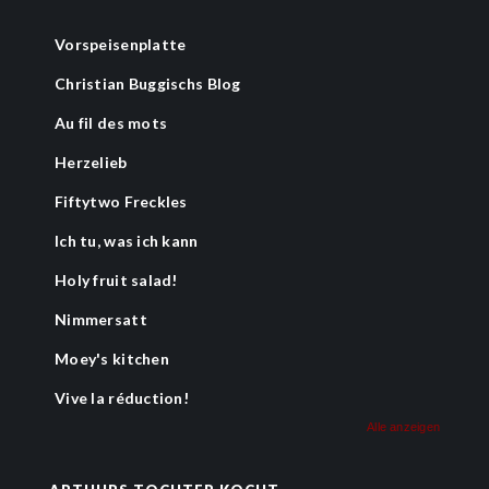
Vorspeisenplatte
Christian Buggischs Blog
Au fil des mots
Herzelieb
Fiftytwo Freckles
Ich tu, was ich kann
Holy fruit salad!
Nimmersatt
Moey's kitchen
Vive la réduction!
Alle anzeigen