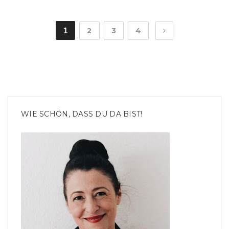
1
2
3
4
WIE SCHÖN, DASS DU DA BIST!