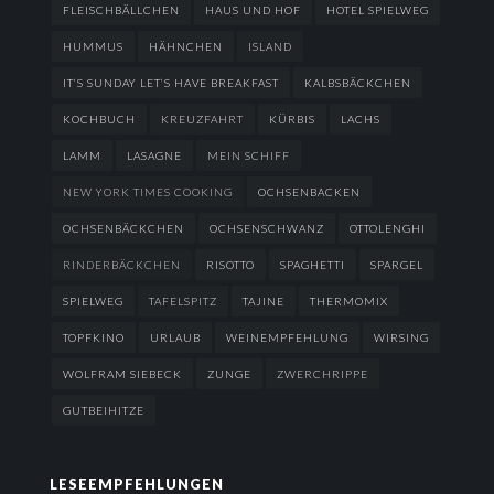
FLEISCHBÄLLCHEN
HAUS UND HOF
HOTEL SPIELWEG
HUMMUS
HÄHNCHEN
ISLAND
IT’S SUNDAY LET’S HAVE BREAKFAST
KALBSBÄCKCHEN
KOCHBUCH
KREUZFAHRT
KÜRBIS
LACHS
LAMM
LASAGNE
MEIN SCHIFF
NEW YORK TIMES COOKING
OCHSENBACKEN
OCHSENBÄCKCHEN
OCHSENSCHWANZ
OTTOLENGHI
RINDERBÄCKCHEN
RISOTTO
SPAGHETTI
SPARGEL
SPIELWEG
TAFELSPITZ
TAJINE
THERMOMIX
TOPFKINO
URLAUB
WEINEMPFEHLUNG
WIRSING
WOLFRAM SIEBECK
ZUNGE
ZWERCHRIPPE
GUTBEIHITZE
LESEEMPFEHLUNGEN