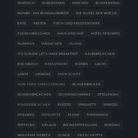
ASIATISCH
AUBERGINEN
AVOCADO
BLUMENKOHL
BUNBO - DAS BUNGALOWBOOT
DIE NUDEL DER WOCHE
ENTE
FASTEN
FISCH UND KRUSTENTIERE
FLEISCHBÄLLCHEN
HAUS UND HOF
HOTEL SPIELWEG
HUMMUS
HÄHNCHEN
ISLAND
IT’S SUNDAY LET’S HAVE BREAKFAST
KALBSBÄCKCHEN
KOCHBUCH
KREUZFAHRT
KÜRBIS
LACHS
LAMM
LASAGNE
MEIN SCHIFF
NEW YORK TIMES COOKING
OCHSENBACKEN
OCHSENBÄCKCHEN
OCHSENSCHWANZ
OTTOLENGHI
RINDERBÄCKCHEN
RISOTTO
SPAGHETTI
SPARGEL
SPIELWEG
TAFELSPITZ
TAJINE
THERMOMIX
TOPFKINO
URLAUB
WEINEMPFEHLUNG
WIRSING
WOLFRAM SIEBECK
ZUNGE
ZWERCHRIPPE