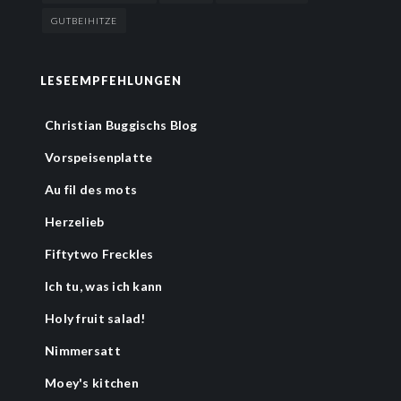
GUTBEIHITZE
LESEEMPFEHLUNGEN
Christian Buggischs Blog
Vorspeisenplatte
Au fil des mots
Herzelieb
Fiftytwo Freckles
Ich tu, was ich kann
Holy fruit salad!
Nimmersatt
Moey's kitchen