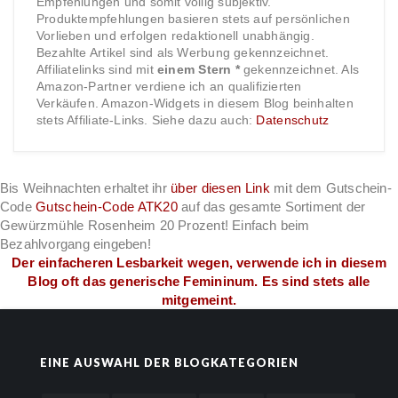
Empfehlungen und somit völlig subjektiv.
Produktempfehlungen basieren stets auf persönlichen
Vorlieben und erfolgen redaktionell unabhängig.
Bezahlte Artikel sind als Werbung gekennzeichnet.
Affiliatelinks sind mit
einem Stern *
gekennzeichnet. Als
Amazon-Partner verdiene ich an qualifizierten
Verkäufen. Amazon-Widgets in diesem Blog beinhalten
stets Affiliate-Links. Siehe dazu auch:
Datenschutz
Bis Weihnachten erhaltet ihr
über diesen Link
mit dem Gutschein-
Code
Gutschein-Code ATK20
auf das gesamte Sortiment der
Gewürzmühle Rosenheim 20 Prozent! Einfach beim
Bezahlvorgang eingeben!
Der einfacheren Lesbarkeit wegen, verwende ich in diesem
Blog oft das generische Femininum. Es sind stets alle
mitgemeint.
EINE AUSWAHL DER BLOGKATEGORIEN