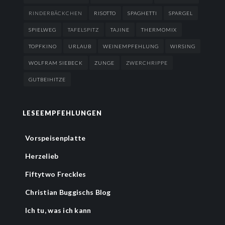
RINDERBÄCKCHEN
RISOTTO
SPAGHETTI
SPARGEL
SPIELWEG
TAFELSPITZ
TAJINE
THERMOMIX
TOPFKINO
URLAUB
WEINEMPFEHLUNG
WIRSING
WOLFRAM SIEBECK
ZUNGE
ZWERCHRIPPE
GUTBEIHITZE
LESEEMPFEHLUNGEN
Vorspeisenplatte
Herzelieb
Fiftytwo Freckles
Christian Buggischs Blog
Ich tu, was ich kann