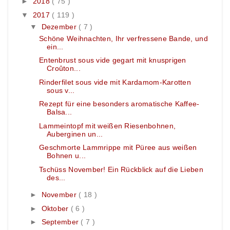
►
2018
( 75 )
▼
2017
( 119 )
▼
Dezember
( 7 )
Schöne Weihnachten, Ihr verfressene Bande, und
ein...
Entenbrust sous vide gegart mit knusprigen
Croûton...
Rinderfilet sous vide mit Kardamom-Karotten
sous v...
Rezept für eine besonders aromatische Kaffee-
Balsa...
Lammeintopf mit weißen Riesenbohnen,
Auberginen un...
Geschmorte Lammrippe mit Püree aus weißen
Bohnen u...
Tschüss November! Ein Rückblick auf die Lieben
des...
►
November
( 18 )
►
Oktober
( 6 )
►
September
( 7 )