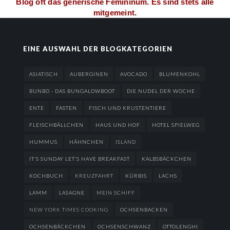
Blog oft das generische Femininum. Es sind stets alle
mitgemeint.
EINE AUSWAHL DER BLOGKATEGORIEN
ASIATISCH
AUBERGINEN
AVOCADO
BLUMENKOHL
BUNBO - DAS BUNGALOWBOOT
DIE NUDEL DER WOCHE
ENTE
FASTEN
FISCH UND KRUSTENTIERE
FLEISCHBÄLLCHEN
HAUS UND HOF
HOTEL SPIELWEG
HUMMUS
HÄHNCHEN
ISLAND
IT’S SUNDAY LET’S HAVE BREAKFAST
KALBSBÄCKCHEN
KOCHBUCH
KREUZFAHRT
KÜRBIS
LACHS
LAMM
LASAGNE
MEIN SCHIFF
NEW YORK TIMES COOKING
OCHSENBACKEN
OCHSENBÄCKCHEN
OCHSENSCHWANZ
OTTOLENGHI