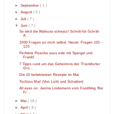
►
September
( 1 )
►
August
( 5 )
►
Juli
( 7 )
▼
Juni
( 7 )
So wird die Walnuss schwarz! Schritt-für-Schritt-
A...
1000 Fragen an mich selbst. Heute: Fragen 101 -
120
Perfekte Picanha sous vide mit Spargel und
Frankf...
7 Tipps rund um das Geheimnis der 'Frankfurter
Grü...
Die 10 beliebtesten Rezepte im Mai
Tschüss Mai! {Von Licht und Schatten}
All eyes on: Janina Lindemann vom Foodblog 'Bei
Fr...
►
Mai
( 16 )
►
April
( 8 )