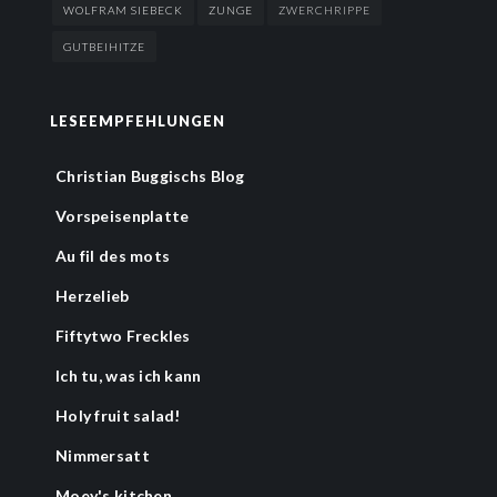
WOLFRAM SIEBECK
ZUNGE
ZWERCHRIPPE
GUTBEIHITZE
LESEEMPFEHLUNGEN
Christian Buggischs Blog
Vorspeisenplatte
Au fil des mots
Herzelieb
Fiftytwo Freckles
Ich tu, was ich kann
Holy fruit salad!
Nimmersatt
Moey's kitchen