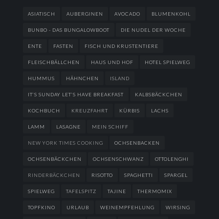
ASIATISCH
AUBERGINEN
AVOCADO
BLUMENKOHL
BUNBO - DAS BUNGALOWBOOT
DIE NUDEL DER WOCHE
ENTE
FASTEN
FISCH UND KRUSTENTIERE
FLEISCHBÄLLCHEN
HAUS UND HOF
HOTEL SPIELWEG
HUMMUS
HÄHNCHEN
ISLAND
IT’S SUNDAY LET’S HAVE BREAKFAST
KALBSBÄCKCHEN
KOCHBUCH
KREUZFAHRT
KÜRBIS
LACHS
LAMM
LASAGNE
MEIN SCHIFF
NEW YORK TIMES COOKING
OCHSENBACKEN
OCHSENBÄCKCHEN
OCHSENSCHWANZ
OTTOLENGHI
RINDERBÄCKCHEN
RISOTTO
SPAGHETTI
SPARGEL
SPIELWEG
TAFELSPITZ
TAJINE
THERMOMIX
TOPFKINO
URLAUB
WEINEMPFEHLUNG
WIRSING