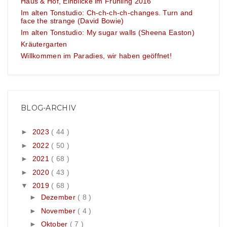
Haus & Hof, Einblicke im Frühling 2016
Im alten Tonstudio: Ch-ch-ch-ch-changes. Turn and
face the strange (David Bowie)
Im alten Tonstudio: My sugar walls (Sheena Easton)
Kräutergarten
Willkommen im Paradies, wir haben geöffnet!
BLOG-ARCHIV
►
2023
( 44 )
►
2022
( 50 )
►
2021
( 68 )
►
2020
( 43 )
▼
2019
( 68 )
►
Dezember
( 8 )
►
November
( 4 )
►
Oktober
( 7 )