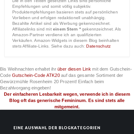
Die in den Texten gesetzten Links sind persönliche
Empfehlungen und somit völlig subjektiv.
Produktempfehlungen basieren stets auf persönlichen
Vorlieben und erfolgen redaktionell unabhängig.
Bezahlte Artikel sind als Werbung gekennzeichnet.
Affiliatelinks sind mit
einem Stern *
gekennzeichnet. Als
Amazon-Partner verdiene ich an qualifizierten
Verkäufen. Amazon-Widgets in diesem Blog beinhalten
stets Affiliate-Links. Siehe dazu auch:
Datenschutz
Bis Weihnachten erhaltet ihr
über diesen Link
mit dem Gutschein-
Code
Gutschein-Code ATK20
auf das gesamte Sortiment der
Gewürzmühle Rosenheim 20 Prozent! Einfach beim
Bezahlvorgang eingeben!
Der einfacheren Lesbarkeit wegen, verwende ich in diesem
Blog oft das generische Femininum. Es sind stets alle
mitgemeint.
EINE AUSWAHL DER BLOGKATEGORIEN