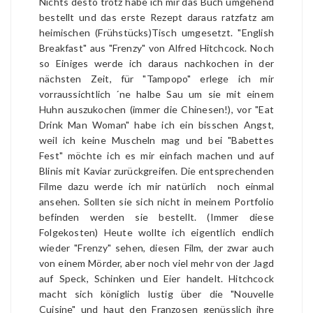
Nichts desto trotz habe ich mir das Buch umgehend
bestellt und das erste Rezept daraus ratzfatz am
heimischen (Frühstücks)Tisch umgesetzt. "English
Breakfast" aus "Frenzy" von Alfred Hitchcock. Noch
so Einiges werde ich daraus nachkochen in der
nächsten Zeit, für "Tampopo" erlege ich mir
vorraussichtlich ´ne halbe Sau um sie mit einem
Huhn auszukochen (immer die Chinesen!), vor "Eat
Drink Man Woman" habe ich ein bisschen Angst,
weil ich keine Muscheln mag und bei "Babettes
Fest" möchte ich es mir einfach machen und auf
Blinis mit Kaviar zurückgreifen. Die entsprechenden
Filme dazu werde ich mir natürlich noch einmal
ansehen. Sollten sie sich nicht in meinem Portfolio
befinden werden sie bestellt. (Immer diese
Folgekosten) Heute wollte ich eigentlich endlich
wieder "Frenzy" sehen, diesen Film, der zwar auch
von einem Mörder, aber noch viel mehr von der Jagd
auf Speck, Schinken und Eier handelt. Hitchcock
macht sich königlich lustig über die "Nouvelle
Cuisine" und haut den Franzosen genüsslich ihre