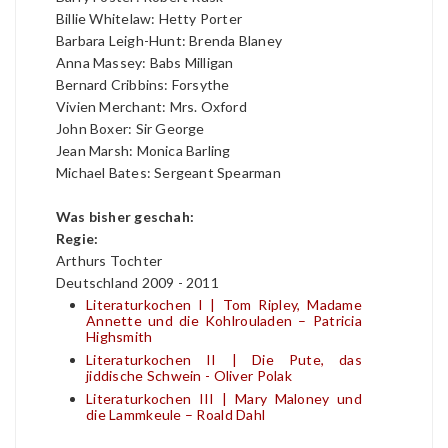
Billie Whitelaw: Hetty Porter
Barbara Leigh-Hunt: Brenda Blaney
Anna Massey: Babs Milligan
Bernard Cribbins: Forsythe
Vivien Merchant: Mrs. Oxford
John Boxer: Sir George
Jean Marsh: Monica Barling
Michael Bates: Sergeant Spearman
Was bisher geschah:
Regie:
Arthurs Tochter
Deutschland 2009 - 2011
Literaturkochen I | Tom Ripley, Madame
Annette und die Kohlrouladen – Patricia
Highsmith
Literaturkochen II | Die Pute, das
jiddische Schwein - Oliver Polak
Literaturkochen III | Mary Maloney und
die Lammkeule – Roald Dahl