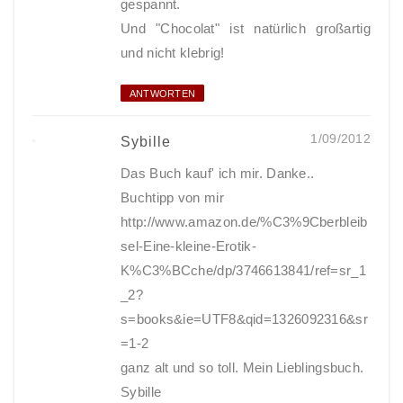
gespannt.
Und "Chocolat" ist natürlich großartig
und nicht klebrig!
ANTWORTEN
1/09/2012
Sybille
Das Buch kauf' ich mir. Danke..
Buchtipp von mir
http://www.amazon.de/%C3%9Cberbleib
sel-Eine-kleine-Erotik-
K%C3%BCche/dp/3746613841/ref=sr_1
_2?
s=books&ie=UTF8&qid=1326092316&sr
=1-2
ganz alt und so toll. Mein Lieblingsbuch.
Sybille